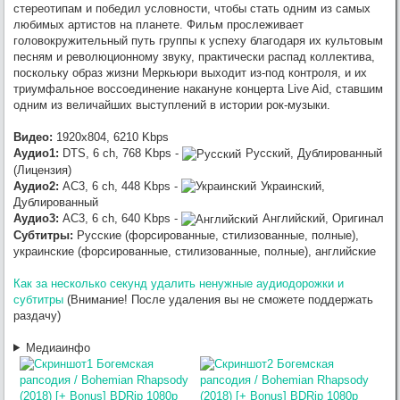
Тинтина: Тайна Единорога / The Adventures of Tintin: The Secret of the
стереотипам и победил условности, чтобы стать одним из самых
Unicorn (2011) [USA Transfer] BDRip 1080p [HEVC] 10 bit от -Star-Lord-
любимых артистов на планете. Фильм прослеживает
(RG RIPS CLUB)
головокружительный путь группы к успеху благодаря их культовым
:
OldGamer
, omg, надеюсь всё
песням и революционному звуку, практически распад коллектива,
Werwolf2517
7/23/2026, 9:04:21 PM
обойдётся лёгким испугом.. готов оказать посильную помощь, в
поскольку образ жизни Меркьюри выходит из-под контроля, и их
сервачках понимаю, работа такая.
триумфальное воссоединение накануне концерта Live Aid, ставшим
одним из величайших выступлений в истории рок-музыки.
:
хз, настроения и желания нет от
OldGamer
7/23/2026, 5:06:04 PM
слова совсем
Видео:
1920x804, 6210 Kbps
Аудио1:
DTS, 6 ch, 768 Kbps -
Русский, Дублированный
(Лицензия)
Аудио2:
AC3, 6 ch, 448 Kbps -
Украинский,
Дублированный
Аудио3:
AC3, 6 ch, 640 Kbps -
Английский, Оригинал
Субтитры:
Русские (форсированные, стилизованные, полные),
украинские (форсированные, стилизованные, полные), английские
Как за несколько секунд удалить ненужные аудиодорожки и
субтитры
(Внимание! После удаления вы не сможете поддержать
раздачу)
Медиаинфо