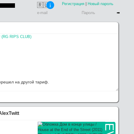
Регистрация
|
Новый пароль
🇷🇺
i
r (RG RIPS CLUB)
перешел на другой тариф.
G RIPS CLUB) выложил, качайте
AlexTwitt
елаю функционал сайта.
HEVC
 Tintin: The Secret of the Unicorn (2011) [USA Transfer] BDRip