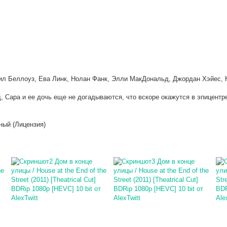
- (RG RIPS CLUB)
ldGamer
, omg, надеюсь всё обойдётся лёгким испугом.. готов ока
настроения и желания нет от слова совсем
ил Беллоуз, Ева Линк, Нолан Фанк, Элли МакДональд, Джордан Хэйес, 
 Сара и ее дочь еще не догадываются, что вскоре окажутся в эпицент
ный (Лицензия)