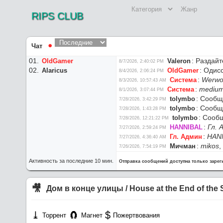
RIPS CLUB
Чат
⚫︎
:
Раздайт
OldGamer
Valeron
8/7/2026, 2:40:02 PM
:
Одисс
Alaricus
OldGamer
8/4/2026, 2:06:24 PM
:
Werwo
Система
8/3/2026, 10:57:43 AM
:
medium
Система
8/1/2026, 3:07:44 PM
:
Сообще
tolymbo
7/28/2026, 3:42:29 PM
:
Сообще
tolymbo
7/28/2026, 1:43:28 PM
:
Сообщ
tolymbo
7/28/2026, 12:21:22 PM
:
Гл. 
HANNIBAL
7/27/2026, 2:59:24 PM
:
HAN
Гл. Админ
7/27/2026, 4:36:40 AM
:
mikos
,
Мичман
7/26/2026, 7:54:19 PM
:
Мичмана
mikos
7/26/2026, 5:45:51 PM
Активность за последние 10 мин.
Отправка сообщений доступна только заре
:
мой 
HANNIBAL
7/26/2026, 8:57:05 AM
:
наст
HANNIBAL
7/26/2026, 8:55:53 AM
:
Сев
maxim2201
7/26/2026, 8:50:44 AM
🎥︎
Дом в конце улицы / House at the End of the St
:
Пере
Гл. Админ
7/25/2026, 4:10:07 PM
:
Г
NoobDecoder
7/25/2026, 2:46:59 PM
:
Сайт
Гл. Админ
⤓︎
🧲︎
$
7/25/2026, 2:14:25 PM
Торрент
Магнет
Пожертвования
:
Раздайт
Glasgo
7/24/2026, 9:41:02 PM