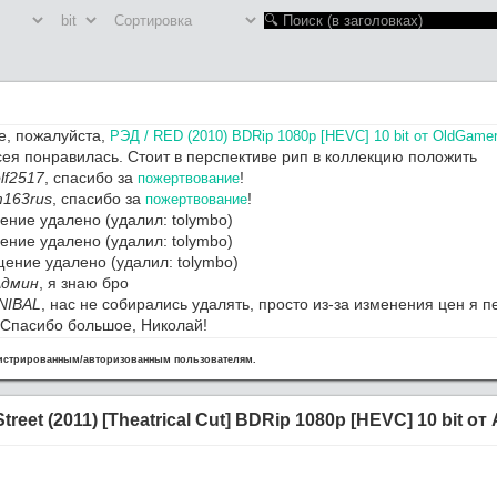
е, пожалуйста,
РЭД / RED (2010) BDRip 1080p [HEVC] 10 bit от OldGame
ея понравилась. Стоит в перспективе рип в коллекцию положить
lf2517
, спасибо за
!
пожертвование
163rus
, спасибо за
!
пожертвование
ние удалено (удалил: tolymbo)
ние удалено (удалил: tolymbo)
ение удалено (удалил: tolymbo)
Админ
, я знаю бро
NIBAL
, нас не собирались удалять, просто из-за изменения цен я 
 Спасибо большое, Николай!
, Алексанра с празником ВМФ! Здоровья тебе дружмще.
гистрированным/авторизованным пользователям.
сайт вообще удалили
упает полная ж,,,,па
ерино / Severino (1978) BDRip 1080p [HEVC] 10 bit от OldGamer (R
reet (2011) [Theatrical Cut] BDRip 1080p [HEVC] 10 bit от 
езд завершен. Ближайшие 4 месяца буду сильно занят. Зимой дод
л. Админ
, спасибо за ресурс и работу.
 на новом сервере. Осталось поднять трекер.
е, пожалуйста,
Приключения Тинтина: Тайна Единорога / The Adventures of