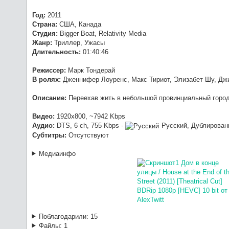
1080p [HEVC] 10 bit от -Star-Lord
Год:
2011
:
O
Werwolf2517
7/23/2026, 9:04:21 PM
Страна:
США, Канада
такая.
Студия:
Bigger Boat, Relativity Media
:
хз, 
OldGamer
7/23/2026, 5:06:04 PM
Жанр:
Триллер, Ужасы
Длительность:
01:40:46
Режиссер:
Марк Тондерай
В ролях:
Дженнифер Лоуренс, Макс Тириот, Элизабет Шу, Дж
Описание:
Переехав жить в небольшой провинциальный город,
Видео:
1920x800, ~7942 Kbps
Аудио:
DTS, 6 ch, 755 Kbps -
Русский, Дублирован
Субтитры:
Отсутствуют
Медиаинфо
Поблагодарили:
15
Файлы:
1