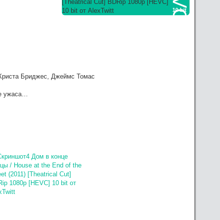
10 bit
зать посильную помощь, в сервачках понимаю, работа
Криста Бриджес, Джеймс Томас
ре ужаса…