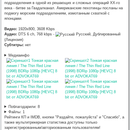
:
Раздайте, пожалуйста,
Glasgo
Приключения
7/24/2026, 9:41:02 PM
подразделения в одной из решающих и сложных операций XX-го
Тинтина: Тайна Единорога / The Adventures of Tintin: The Secret of the
века - битве за Гвадалканал. Американские пехотинцы посланы на
Unicorn (2011) [USA Transfer] BDRip 1080p [HEVC] 10 bit от -Star-Lord-
подмогу морским подразделениям, измотанным схваткой с
(RG RIPS CLUB)
японцами.
:
OldGamer
, omg, надеюсь всё
Werwolf2517
7/23/2026, 9:04:21 PM
Видео:
1920x800, 3608 Kbps
обойдётся лёгким испугом.. готов оказать посильную помощь, в
Аудио:
DTS 6 ch, 768 kbps -
Русский, Дублированный
сервачках понимаю, работа такая.
(Лицензия)
:
хз, настроения и желания нет от
OldGamer
7/23/2026, 5:06:04 PM
Субтитры:
нет
слова совсем
Медиаинфо
Поблагодарили:
8
Файлы:
1
Рейтинги КП и IMDB, кнопки "Раздайте, пожалуйста" и "Спасибо", а
также мультитрекерная статистика доступны только
зарегистрированным/авторизованным пользователям!