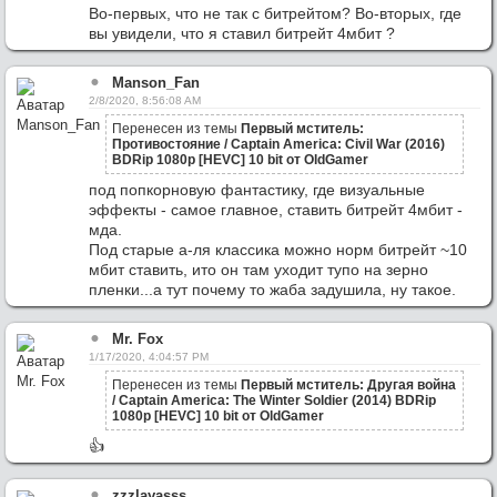
Во-первых, что не так с битрейтом? Во-вторых, где
вы увидели, что я ставил битрейт 4мбит ?
Manson_Fan
2/8/2020, 8:56:08 AM
Перенесен из темы
Первый мститель:
Противостояние / Captain America: Civil War (2016)
BDRip 1080p [HEVC] 10 bit от OldGamer
под попкорновую фантастику, где визуальные
эффекты - самое главное, ставить битрейт 4мбит -
мда.
Под старые а-ля классика можно норм битрейт ~10
мбит ставить, ито он там уходит тупо на зерно
пленки...а тут почему то жаба задушила, ну такое.
Mr. Fox
1/17/2020, 4:04:57 PM
Перенесен из темы
Первый мститель: Другая война
/ Captain America: The Winter Soldier (2014) BDRip
1080p [HEVC] 10 bit от OldGamer
👍
zzzlayasss