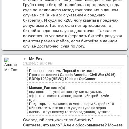
Грубо говоря битрейт подобрала программа, ведь
судя по медиаинфо метод кодирования в данном
случае - crf (а не abr с указанием среднего
битрейта). И судя по x265 логу кванты в пределах
допустимого. Так что, если нет артефактов, то
битрейта в данном случае достаточно. Так зачем
искусственно увеличить/перелить битрейт, раздувая
при этом размер файла, если битрейта в данном
случае достаточно, судя по логу.
Mr. Fox
2/8/2020, 2:18:40 PM
Перенесен из темы
Первый мститель:
Противостояние / Captain America: Civil War (2016)
BDRip 1080p [HEVC] 10 bit от OldGamer
Manson_Fan
писал(а):
под попкорновую фантастику, где визуальные
эффекты - самое главное, ставить битрейт 4мбит -
мда.
Под старые а-ля классика можно норм битрейт ~10
мбит ставить, ито он там уходит тупо на зерно
пленки...а тут почему то жаба задушила, ну такое.
Очередной специалист по битрейту?
Считаете, что мало? А чем обосновываете? Можете