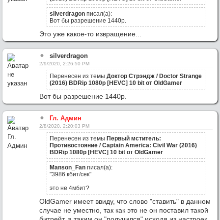
silverdragon
писал(а):
Вот бы разрешение 1440р.
Это уже какое-то извращение...
silverdragon
2/9/2020, 2:26:50 PM
Перенесен из темы
Доктор Стрэндж / Doctor Strange
(2016) BDRip 1080p [HEVC] 10 bit от OldGamer
Вот бы разрешение 1440р.
Гл. Админ
2/8/2020, 2:20:03 PM
Перенесен из темы
Первый мститель:
Противостояние / Captain America: Civil War (2016)
BDRip 1080p [HEVC] 10 bit от OldGamer
Manson_Fan
писал(а):
"3986 кбит/сек"
это не 4мбит?
OldGamer имеет ввиду, что слово "ставить" в данном
случае не уместно, так как это не он поставил такой
битрейт, а таким он "получился" исходя из настроек.