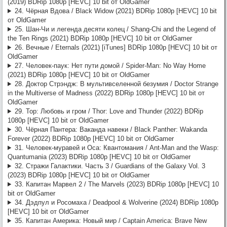
(2019) BDRip 1080p [HEVC] 10 bit от OldGamer
24. Чёрная Вдова / Black Widow (2021) BDRip 1080p [HEVC] 10 bit
от OldGamer
25. Шан-Чи и легенда десяти колец / Shang-Chi and the Legend of
the Ten Rings (2021) BDRip 1080p [HEVC] 10 bit от OldGamer
26. Вечные / Eternals (2021) [iTunes] BDRip 1080p [HEVC] 10 bit от
OldGamer
27. Человек-паук: Нет пути домой / Spider-Man: No Way Home
(2021) BDRip 1080p [HEVC] 10 bit от OldGamer
28. Доктор Стрэндж: В мультивселенной безумия / Doctor Strange
in the Multiverse of Madness (2022) BDRip 1080p [HEVC] 10 bit от
OldGamer
29. Тор: Любовь и гром / Thor: Love and Thunder (2022) BDRip
1080p [HEVC] 10 bit от OldGamer
30. Чёрная Пантера: Ваканда навеки / Black Panther: Wakanda
Forever (2022) BDRip 1080p [HEVC] 10 bit от OldGamer
31. Человек-муравей и Оса: Квантомания / Ant-Man and the Wasp:
Quantumania (2023) BDRip 1080p [HEVC] 10 bit от OldGamer
32. Стражи Галактики. Часть 3 / Guardians of the Galaxy Vol. 3
(2023) BDRip 1080p [HEVC] 10 bit от OldGamer
33. Капитан Марвел 2 / The Marvels (2023) BDRip 1080p [HEVC] 10
bit от OldGamer
34. Дэдпул и Росомаха / Deadpool & Wolverine (2024) BDRip 1080p
[HEVC] 10 bit от OldGamer
35. Капитан Америка: Новый мир / Captain America: Brave New