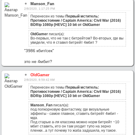
Manson_Fan
2/8/2020, 1:17:25 PM
Перенесен из темы
Первый мститель:
Противостояние / Captain America: Civil War (2016)
BDRip 1080p [HEVC] 10 bit от OldGamer
OldGamer
писал(а):
Во-первых, что не так с битрейтом? Во-вторых, где вы
увидели, что я ставил битрейт 4мбит ?
"3986 кбит/сек"
это не 4мбит?
OldGamer
2/8/2020, 8:59:42 AM
Перенесен из темы
Первый мститель:
Противостояние / Captain America: Civil War (2016)
BDRip 1080p [HEVC] 10 bit от OldGamer
Manson_Fan
писал(а):
под попкорновую фантастику, где визуальные
эффекты - самое главное, ставить битрейт 4мбит -
мда.
Под старые а-ля классика можно норм битрейт ~10
мбит ставить, ито он там уходит тупо на зерно
пленки...а тут почему то жаба задушила, ну такое.