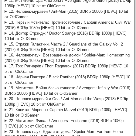
11. Мстители: Эра Альтрона / Avengers: Age of Ultron (2015) BDRip
1080p [HEVC] 10 bit от OldGamer
12. Человек-муравей / Ant-Man (2015) BDRip 1080p [HEVC] 10 bit
от OldGamer
13. Первый мститель: Противостояние / Captain America: Civil War
(2016) BDRip 1080p [HEVC] 10 bit от OldGamer
14. Доктор Стрэндж / Doctor Strange (2016) BDRip 1080p [HEVC]
10 bit от OldGamer
15. Стражи Галактики. Часть 2 / Guardians of the Galaxy Vol. 2
(2017) BDRip 1080p [HEVC] 10 bit от OldGamer
16. Человек-паук: Возвращение домой / Spider-Man: Homecoming
(2017) BDRip 1080p [HEVC] 10 bit от OldGamer
17. Тор: Рагнарёк / Thor: Ragnarok (2017) BDRip 1080p [HEVC] 10
bit от OldGamer
18. Чёрная Пантера / Black Panther (2018) BDRip 1080p [HEVC] 10
bit от OldGamer
19. Мстители: Война бесконечности / Avengers: Infinity War (2018)
BDRip 1080p [HEVC] 10 bit от OldGamer
20. Человек-муравей и Оса / Ant-Man and the Wasp (2018) BDRip
1080p [HEVC] 10 bit от OldGamer
21. Капитан Марвел / Captain Marvel (2019) BDRip 1080p [HEVC]
10 bit от OldGamer
22. Мстители: Финал / Avengers: Endgame (2019) BDRip 1080p
[HEVC] 10 bit от OldGamer
23. Человек-паук: Вдали от дома / Spider-Man: Far from Home