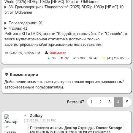
World (2025) BDRip 1080p [HEVC] 10 bit от OldGamer
36. Громовержцы* / Thunderbolts* (2025) BDRip 1080p [HEVC] 10
bit от OldGamer
Поблагодарили:
91
Файлы:
41
Рейтинги КП и IMDB, кнопки "Раздайте, пожалуйста" и "Спасибо", а
также мультитрекерная статистика доступны только
зарегистрированным/авторизованным пользователям!
9/3/2025, 3:55:07 PM
OldGamer
36
32
2796
47
(41) 269.85 ГБ
💬︎ Комментарии
Добавление комментариев доступно только зарегистрированным/
авторизованным пользователям.
Всего: 47
1
2
3
4
5
Zulbay
2/21/2020, 4:11:36 PM
Перенесен из темы
Доктор Стрэндж / Doctor Strange
(2016) BDRip 1080p [HEVC] 10 bit от OldGamer