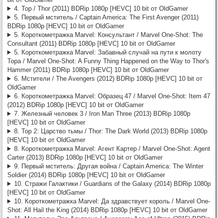
Unicorn (2011) [USA Transfer] BDRip 1080p [HEVC] 10 bit от -Star-Lord-
4. Тор / Thor (2011) BDRip 1080p [HEVC] 10 bit от OldGamer
(RG RIPS CLUB)
5. Первый мститель / Captain America: The First Avenger (2011)
:
OldGamer
, omg, надеюсь всё
Werwolf2517
7/23/2026, 9:04:21 PM
BDRip 1080p [HEVC] 10 bit от OldGamer
обойдётся лёгким испугом.. готов оказать посильную помощь, в
5. Короткометражка Marvel: Консультант / Marvel One-Shot: The
сервачках понимаю, работа такая.
Consultant (2011) BDRip 1080p [HEVC] 10 bit от OldGamer
:
хз, настроения и желания нет от
OldGamer
7/23/2026, 5:06:04 PM
5. Короткометражка Marvel: Забавный случай на пути к молоту
слова совсем
Тора / Marvel One-Shot: A Funny Thing Happened on the Way to Thor's
:
отвал NAS, возможно капитально,
OldGamer
7/23/2026, 5:05:32 PM
Hammer (2011) BDRip 1080p [HEVC] 10 bit от OldGamer
раздач нет, через пару недель посмотрю, может всё грустно и
6. Мстители / The Avengers (2012) BDRip 1080p [HEVC] 10 bit от
раздач больше не будет
OldGamer
6. Короткометражка Marvel: Образец 47 / Marvel One-Shot: Item 47
(2012) BDRip 1080p [HEVC] 10 bit от OldGamer
7. Железный человек 3 / Iron Man Three (2013) BDRip 1080p
[HEVC] 10 bit от OldGamer
8. Тор 2: Царство тьмы / Thor: The Dark World (2013) BDRip 1080p
[HEVC] 10 bit от OldGamer
8. Короткометражка Marvel: Агент Картер / Marvel One-Shot: Agent
Carter (2013) BDRip 1080p [HEVC] 10 bit от OldGamer
9. Первый мститель: Другая война / Captain America: The Winter
Soldier (2014) BDRip 1080p [HEVC] 10 bit от OldGamer
10. Стражи Галактики / Guardians of the Galaxy (2014) BDRip 1080p
[HEVC] 10 bit от OldGamer
10. Короткометражка Marvel: Да здравствует король / Marvel One-
Shot: All Hail the King (2014) BDRip 1080p [HEVC] 10 bit от OldGamer