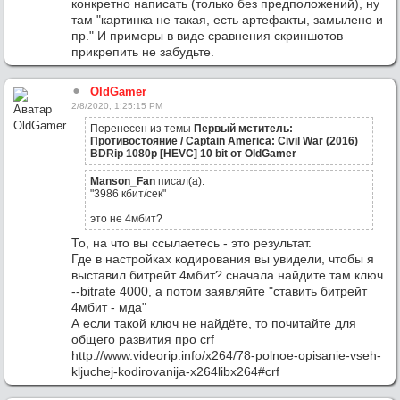
конкретно написать (только без предположений), ну
там "картинка не такая, есть артефакты, замылено и
пр." И примеры в виде сравнения скриншотов
прикрепить не забудьте.
OldGamer
2/8/2020, 1:25:15 PM
Перенесен из темы
Первый мститель:
Противостояние / Captain America: Civil War (2016)
BDRip 1080p [HEVC] 10 bit от OldGamer
Manson_Fan
писал(а):
"3986 кбит/сек"
это не 4мбит?
То, на что вы ссылаетесь - это результат.
Где в настройках кодирования вы увидели, чтобы я
выставил битрейт 4мбит? сначала найдите там ключ
--bitrate 4000, а потом заявляйте "ставить битрейт
4мбит - мда"
А если такой ключ не найдёте, то почитайте для
общего развития про crf
http://www.videorip.info/x264/78-polnoe-opisanie-vseh-
kljuchej-kodirovanija-x264libx264#crf