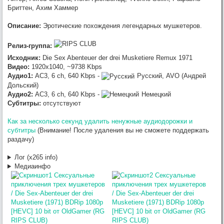
Unicorn (2011) [USA Transfer] BDRip 1080p [HEVC] 10 bit от -Star-Lord-
Бриттен, Ахим Хаммер
(RG RIPS CLUB)
:
OldGamer
, omg, надеюсь всё
Werwolf2517
7/23/2026, 9:04:21 PM
Описание:
Эротические похождения легендарных мушкетеров.
обойдётся лёгким испугом.. готов оказать посильную помощь, в
сервачках понимаю, работа такая.
Релиз-группа:
:
хз, настроения и желания нет от
OldGamer
7/23/2026, 5:06:04 PM
Исходник:
Die Sex Abenteuer der drei Musketiere Remux 1971
слова совсем
Видео:
1920x1040, ~9738 Kbps
:
отвал NAS, возможно капитально,
OldGamer
7/23/2026, 5:05:32 PM
Аудио1:
AC3, 6 ch, 640 Kbps -
Русский, AVO (Андрей
раздач нет, через пару недель посмотрю, может всё грустно и
Дольский)
раздач больше не будет
Аудио2:
AC3, 6 ch, 640 Kbps -
Немецкий
Субтитры:
отсутствуют
Как за несколько секунд удалить ненужные аудиодорожки и
субтитры
(Внимание! После удаления вы не сможете поддержать
раздачу)
Лог (x265 info)
Медиаинфо