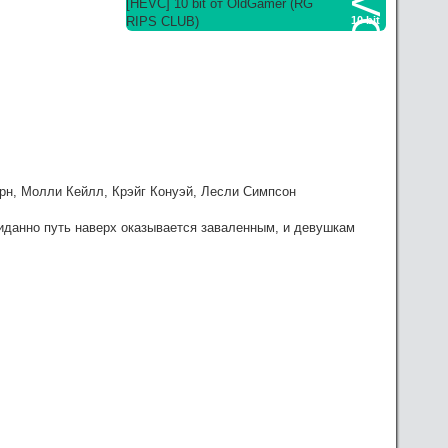
10 bit
зать посильную помощь, в сервачках понимаю, работа
н, Молли Кейлл, Крэйг Конуэй, Лесли Симпсон
иданно путь наверх оказывается заваленным, и девушкам