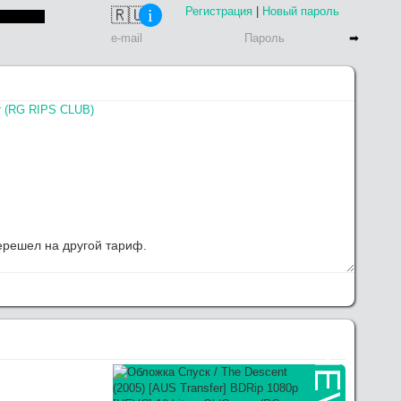
Регистрация
|
Новый пароль
🇷🇺
i
r (RG RIPS CLUB)
перешел на другой тариф.
G RIPS CLUB) выложил, качайте
елаю функционал сайта.
HEVC
 Tintin: The Secret of the Unicorn (2011) [USA Transfer] BDRip