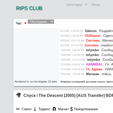
RIPS CLUB
Чат
⚫︎
:
Раздайт
Valeron
8/7/2026, 2:40:02 PM
:
Одисс
OldGamer
8/4/2026, 2:06:24 PM
:
Werwo
Система
8/3/2026, 10:57:43 AM
:
medium
Система
8/1/2026, 3:07:44 PM
:
Сообще
tolymbo
7/28/2026, 3:42:29 PM
:
Сообще
tolymbo
7/28/2026, 1:43:28 PM
:
Сообщ
tolymbo
7/28/2026, 12:21:22 PM
:
Гл. 
HANNIBAL
7/27/2026, 2:59:24 PM
:
HAN
Гл. Админ
7/27/2026, 4:36:40 AM
:
mikos
,
Мичман
7/26/2026, 7:54:19 PM
:
Мичмана
mikos
7/26/2026, 5:45:51 PM
Активность за последние 10 мин.
Отправка сообщений доступна только заре
:
мой 
HANNIBAL
7/26/2026, 8:57:05 AM
:
наст
HANNIBAL
7/26/2026, 8:55:53 AM
:
Сев
maxim2201
7/26/2026, 8:50:44 AM
🎥︎
Спуск / The Descent (2005) [AUS Transfer] B
:
Пере
Гл. Админ
7/25/2026, 4:10:07 PM
:
Г
NoobDecoder
7/25/2026, 2:46:59 PM
:
Сайт
Гл. Админ
✂︎
⤓︎
🧲︎
$
7/25/2026, 2:14:25 PM
Сэмпл
Торрент
Магнет
Пожертвования
:
Раздайт
Glasgo
7/24/2026, 9:41:02 PM