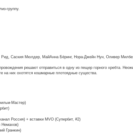
- (RG RIPS CLUB)
лиз-группу.
ldGamer
, omg, надеюсь всё обойдётся лёгким испугом.. готов ока
настроения и желания нет от слова совсем
Рид, Саския Мюлдер, МайАнна Бёринг, Нора-Джейн Нун, Оливер Милбер
ровождения решают отправиться в одну из пещер горного хребта. Неож
оте на них охотятся кошмарные плотоядные существа.
фильм-Мастер)
рбит)
анал Россия) + вставки MVO (Супербит, #2)
 Немахов)
ий Гранкин)