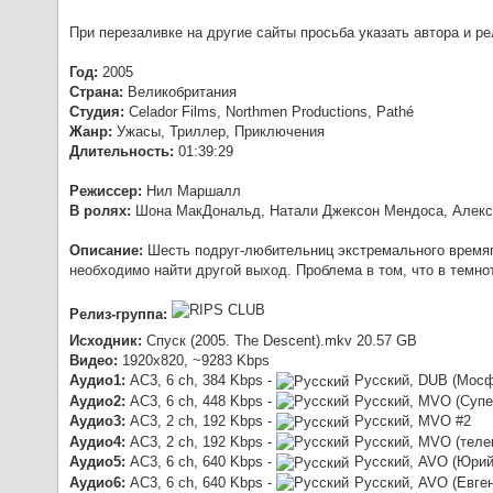
1080p [HEVC] 10 bit от -Star-Lord
При перезаливке на другие сайты просьба указать автора и ре
:
O
Werwolf2517
7/23/2026, 9:04:21 PM
такая.
Год:
2005
:
хз, 
OldGamer
7/23/2026, 5:06:04 PM
Страна:
Великобритания
Студия:
Celador Films, Northmen Productions, Pathé
Жанр:
Ужасы, Триллер, Приключения
Длительность:
01:39:29
Режиссер:
Нил Маршалл
В ролях:
Шона МакДональд, Натали Джексон Мендоса, Алекс 
Описание:
Шесть подруг-любительниц экстремального времяп
необходимо найти другой выход. Проблема в том, что в темн
Релиз-группа:
Исходник:
Спуск (2005. The Descent).mkv 20.57 GB
Видео:
1920x820, ~9283 Kbps
Аудио1:
AC3, 6 ch, 384 Kbps -
Русский, DUB (Мос
Аудио2:
AC3, 6 ch, 448 Kbps -
Русский, MVO (Супе
Аудио3:
AC3, 2 ch, 192 Kbps -
Русский, MVO #2
Аудио4:
AC3, 2 ch, 192 Kbps -
Русский, MVO (телек
Аудио5:
AC3, 6 ch, 640 Kbps -
Русский, AVO (Юрий
Аудио6:
AC3, 6 ch, 640 Kbps -
Русский, AVO (Евген