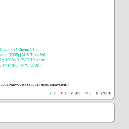
)
ованным/авторизованным пользователям!
2
1
430
0
9.38 ГБ