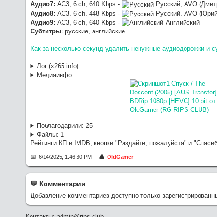
Аудио7:
AC3, 6 ch, 640 Kbps -
Русский, AVO (Дмит
Аудио8:
AC3, 6 ch, 448 Kbps -
Русский, AVO (Юрий
Аудио9:
AC3, 6 ch, 640 Kbps -
Английский
Субтитры:
русские, английские
Как за несколько секунд удалить ненужные аудиодорожки и с
Лог (x265 info)
Медиаинфо
Поблагодарили:
25
Файлы:
1
Рейтинги КП и IMDB, кнопки "Раздайте, пожалуйста" и "Спаси
6/14/2025, 1:46:30 PM
OldGamer
💬︎ Комментарии
Добавление комментариев доступно только зарегистрированн
Контакты: admin@rips.club