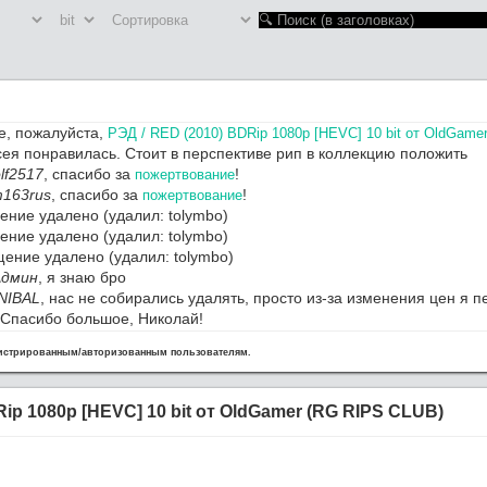
е, пожалуйста,
РЭД / RED (2010) BDRip 1080p [HEVC] 10 bit от OldGame
ея понравилась. Стоит в перспективе рип в коллекцию положить
lf2517
, спасибо за
!
пожертвование
163rus
, спасибо за
!
пожертвование
ние удалено (удалил: tolymbo)
ние удалено (удалил: tolymbo)
ение удалено (удалил: tolymbo)
Админ
, я знаю бро
NIBAL
, нас не собирались удалять, просто из-за изменения цен я 
 Спасибо большое, Николай!
, Алексанра с празником ВМФ! Здоровья тебе дружмще.
гистрированным/авторизованным пользователям.
сайт вообще удалили
упает полная ж,,,,па
ерино / Severino (1978) BDRip 1080p [HEVC] 10 bit от OldGamer (R
DRip 1080p [HEVC] 10 bit от OldGamer (RG RIPS CLUB)
езд завершен. Ближайшие 4 месяца буду сильно занят. Зимой дод
л. Админ
, спасибо за ресурс и работу.
 на новом сервере. Осталось поднять трекер.
е, пожалуйста,
Приключения Тинтина: Тайна Единорога / The Adventures of