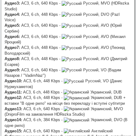
Аудио3:
AC3, 6 ch, 640 Kbps -
Русский, MVO (HDRezka
Studio)
Аудио4:
AC3, 6 ch, 448 Kbps -
Русский, DVO (Pazl
Voice)
Аудио5:
AC3, 6 ch, 640 Kbps -
Русский, AVO (Юрий
Сербин)
Аудио6:
AC3, 6 ch, 640 Kbps -
Русский, AVO (Михаил
Яроцкий)
Аудио7:
AC3, 6 ch, 448 Kbps -
Русский, AVO (Леонид
Володарский)
Аудио8:
AC3, 6 ch, 448 Kbps -
Русский, AVO (Дмитрий
Есарев)
Аудио9:
AC3, 6 ch, 640 Kbps -
Русский, VO (Вадим
Назаров / "VadimNaz")
Аудио10:
AC3, 6 ch, 448 Kbps -
Русский, VO (Данис
Нурмухаметов)
Аудио11:
AC3, 6 ch, 448 Kbps -
Украинский, DUB
Аудио12:
AC3, 6 ch, 448 Kbps -
Украинский, DUB +
вставки "В одне рило" на місця без перекладу і вступні субтитри
Аудио13:
AC3, 6 ch, 640 Kbps -
Украинский, MVO
(DniproFilm на замовлення HDRezka Studio)
Аудио14:
AC3, 6 ch, 384 Kbps -
Украинский, DVO (В
одне рило)
Аудио15:
AC3, 6 ch, 640 Kbps -
Английский