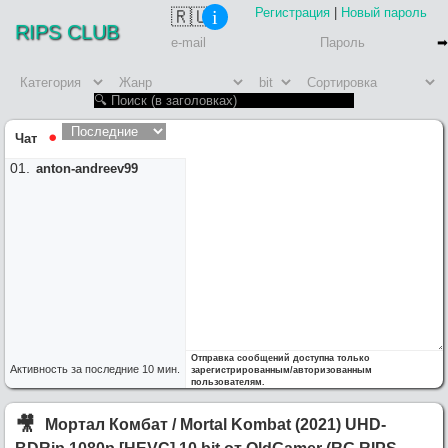
Регистрация
|
Новый пароль
🇷🇺
i
RIPS CLUB
Чат
⚫︎
anton-andreev99
:
Одиссея понравилась. Стоит в
Отправка сообщений доступна только
OldGamer
8/4/2026, 2:06:24 PM
Активность за последние 10 мин.
зарегистрированным/авторизованным
перспективе рип в коллекцию положить
пользователям.
:
Werwolf2517
, спасибо за
Система
8/3/2026, 10:57:43 AM
!
пожертвование
🎥︎
Мортал Комбат / Mortal Kombat (2021) UHD-
:
medium163rus
, спасибо за
Система
8/1/2026, 3:07:44 PM