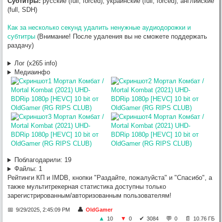
Субтитры:
русские (full, forced), украинские (full, forced), английские
(full, SDH)
Как за несколько секунд удалить ненужные аудиодорожки и
субтитры
(Внимание! После удаления вы не сможете поддержать
раздачу)
Лог (x265 info)
Медиаинфо
Поблагодарили:
19
Файлы:
1
Рейтинги КП и IMDB, кнопки "Раздайте, пожалуйста" и "Спасибо", а
также мультитрекерная статистика доступны только
зарегистрированным/авторизованным пользователям!
9/29/2025, 2:45:09 PM
OldGamer
10
0
3084
0
10.76 ГБ