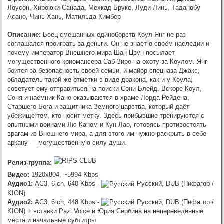
Unicorn (2011) [USA Transfer] BDRip 1080p [HEVC] 10 bit от -Star-Lord-
Лоусон, Хироюки Санада, Мехкад Брукс, Луди Линь, Таданобу
(RG RIPS CLUB)
Асано, Чинь Хань, Матильда Кимбер
:
OldGamer
, omg, надеюсь всё
Werwolf2517
7/23/2026, 9:04:21 PM
обойдётся лёгким испугом.. готов оказать посильную помощь, в
Описание:
Боец смешанных единоборств Коул Янг не раз
сервачках понимаю, работа такая.
соглашался проиграть за деньги. Он не знает о своём наследии и
:
хз, настроения и желания нет от
OldGamer
7/23/2026, 5:06:04 PM
почему император Внешнего мира Шан Цзун посылает
слова совсем
могущественного криомансера Саб-Зиро на охоту за Коулом. Янг
:
отвал NAS, возможно капитально,
OldGamer
7/23/2026, 5:05:32 PM
боится за безопасность своей семьи, и майор спецназа Джакс,
раздач нет, через пару недель посмотрю, может всё грустно и
обладатель такой же отметки в виде дракона, как и у Коула,
раздач больше не будет
советует ему отправиться на поиски Сони Блейд. Вскоре Коул,
Соня и наёмник Кано оказываются в храме Лорда Рейдена,
Старшего Бога и защитника Земного царства, который даёт
убежище тем, кто носит метку. Здесь прибывшие тренируются с
опытными воинами Лю Каном и Кун Лао, готовясь противостоять
врагам из Внешнего мира, а для этого им нужно раскрыть в себе
аркану — могущественную силу души.
Релиз-группа:
Видео:
1920x804, ~5994 Kbps
Аудио1:
AC3, 6 ch, 640 Kbps -
Русский, DUB (Пифагор /
KION)
Аудио2:
AC3, 6 ch, 448 Kbps -
Русский, DUB (Пифагор /
KION) + вставки Pazl Voice и Юрия Сербина на непереведённые
места и начальные субтитры