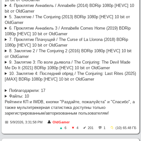
Unicorn (2011) [USA Transfer] BDRip 1080p [HEVC] 10 bit от -Star-Lord-
4. Проклятие Аннабель / Annabelle (2014) BDRip 1080p [HEVC] 10
(RG RIPS CLUB)
bit от OldGamer
:
OldGamer
, omg, надеюсь всё
Werwolf2517
7/23/2026, 9:04:21 PM
5. Заклятие / The Conjuring (2013) BDRip 1080p [HEVC] 10 bit от
обойдётся лёгким испугом.. готов оказать посильную помощь, в
OldGamer
сервачках понимаю, работа такая.
6. Проклятие Аннабель 3 / Annabelle Comes Home (2019) BDRip
:
хз, настроения и желания нет от
OldGamer
7/23/2026, 5:06:04 PM
1080p [HEVC] 10 bit от OldGamer
слова совсем
7. Проклятие Плачущей / The Curse of La Llorona (2018) BDRip
:
отвал NAS, возможно капитально,
OldGamer
7/23/2026, 5:05:32 PM
1080p [HEVC] 10 bit от OldGamer
раздач нет, через пару недель посмотрю, может всё грустно и
8. Заклятие 2 / The Conjuring 2 (2016) BDRip 1080p [HEVC] 10 bit
раздач больше не будет
от OldGamer
9. Заклятие 3: По воле дьявола / The Conjuring: The Devil Made
Me Do It (2021) BDRip 1080p [HEVC] 10 bit от OldGamer
10. Заклятие 4: Последний обряд / The Conjuring: Last Rites (2025)
[iMAX] BDRip 1080p [HEVC] 10 bit от OldGamer
Поблагодарили:
17
Файлы:
10
Рейтинги КП и IMDB, кнопки "Раздайте, пожалуйста" и "Спасибо", а
также мультитрекерная статистика доступны только
зарегистрированным/авторизованным пользователям!
5/9/2026, 3:31:58 PM
OldGamer
6
4
201
1
(10) 65.48 ГБ