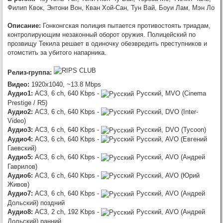
Unicorn (2011) [USA Transfer] BDRip 1080p [HEVC] 10 bit от -Star-Lord-
Филип Квок, Энтони Вон, Кван Хой-Сан, Тун Вай, Боуи Лам, Мэн Ло
(RG RIPS CLUB)
:
OldGamer
, omg, надеюсь всё
Werwolf2517
7/23/2026, 9:04:21 PM
Описание:
Гонконгская полиция пытается противостоять триадам,
обойдётся лёгким испугом.. готов оказать посильную помощь, в
контролирующим незаконный оборот оружия. Полицейский по
сервачках понимаю, работа такая.
прозвищу Текила решает в одиночку обезвредить преступников и
:
хз, настроения и желания нет от
OldGamer
7/23/2026, 5:06:04 PM
отомстить за убитого напарника.
слова совсем
:
отвал NAS, возможно капитально,
OldGamer
7/23/2026, 5:05:32 PM
Релиз-группа:
раздач нет, через пару недель посмотрю, может всё грустно и
Видео:
1920x1040, ~13.8 Mbps
раздач больше не будет
Аудио1:
AC3, 6 ch, 640 Kbps -
Русский, MVO (Cinema
Prestige / R5)
Аудио2:
AC3, 6 ch, 640 Kbps -
Русский, DVO (Inter-
Video)
Аудио3:
AC3, 6 ch, 640 Kbps -
Русский, DVO (Tycoon)
Аудио4:
AC3, 6 ch, 640 Kbps -
Русский, AVO (Евгений
Гаевский)
Аудио5:
AC3, 6 ch, 640 Kbps -
Русский, AVO (Андрей
Гаврилов)
Аудио6:
AC3, 6 ch, 640 Kbps -
Русский, AVO (Юрий
Живов)
Аудио7:
AC3, 6 ch, 640 Kbps -
Русский, AVO (Андрей
Дольский) поздний
Аудио8:
AC3, 2 ch, 192 Kbps -
Русский, AVO (Андрей
Дольский) ранний