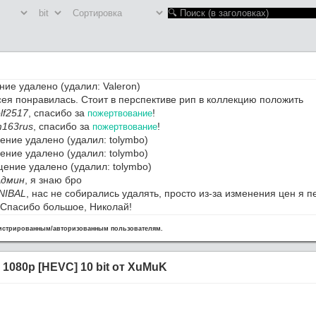
ие удалено (удалил: Valeron)
ея понравилась. Стоит в перспективе рип в коллекцию положить
lf2517
, спасибо за
!
пожертвование
163rus
, спасибо за
!
пожертвование
ние удалено (удалил: tolymbo)
ние удалено (удалил: tolymbo)
ение удалено (удалил: tolymbo)
Админ
, я знаю бро
NIBAL
, нас не собирались удалять, просто из-за изменения цен я 
 Спасибо большое, Николай!
, Алексанра с празником ВМФ! Здоровья тебе дружмще.
гистрированным/авторизованным пользователям.
сайт вообще удалили
упает полная ж,,,,па
ерино / Severino (1978) BDRip 1080p [HEVC] 10 bit от OldGamer (R
 1080p [HEVC] 10 bit от XuMuK
езд завершен. Ближайшие 4 месяца буду сильно занят. Зимой дод
л. Админ
, спасибо за ресурс и работу.
 на новом сервере. Осталось поднять трекер.
е, пожалуйста,
Приключения Тинтина: Тайна Единорога / The Adventures of