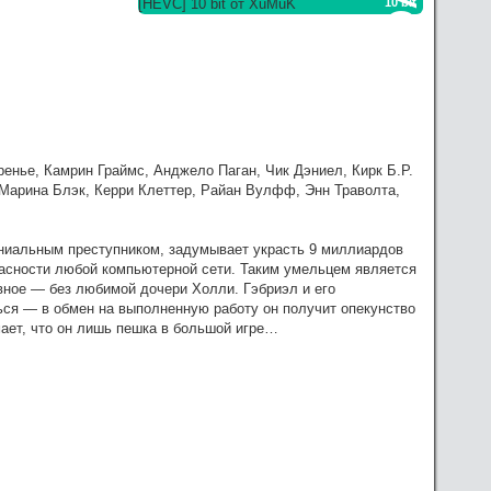
10 bit
зать посильную помощь, в сервачках понимаю, работа
нье, Камрин Граймс, Анджело Паган, Чик Дэниел, Кирк Б.Р.
 Марина Блэк, Керри Клеттер, Райан Вулфф, Энн Траволта,
ниальным преступником, задумывает украсть 9 миллиардов
пасности любой компьютерной сети. Таким умельцем является
авное — без любимой дочери Холли. Гэбриэл и его
ься — в обмен на выполненную работу он получит опекунство
мает, что он лишь пешка в большой игре…