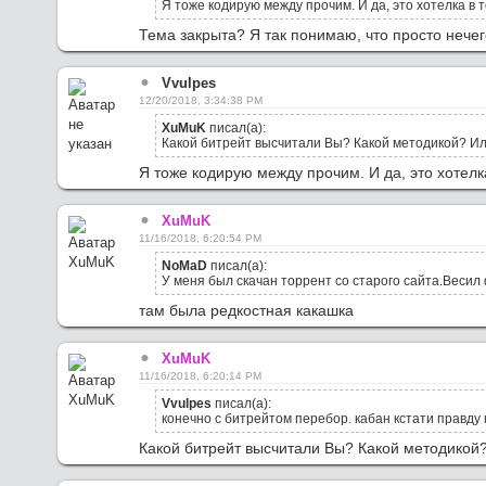
Я тоже кодирую между прочим. И да, это хотелка в 
Тема закрыта? Я так понимаю, что просто нечег
Vvulpes
12/20/2018, 3:34:38 PM
XuMuK
писал(а):
Какой битрейт высчитали Вы? Какой методикой? Ил
Я тоже кодирую между прочим. И да, это хотелк
XuMuK
11/16/2018, 6:20:54 PM
NoMaD
писал(а):
У меня был скачан торрент со старого сайта.Весил
там была редкостная какашка
XuMuK
11/16/2018, 6:20:14 PM
Vvulpes
писал(а):
конечно с битрейтом перебор. кабан кстати правду 
Какой битрейт высчитали Вы? Какой методикой?