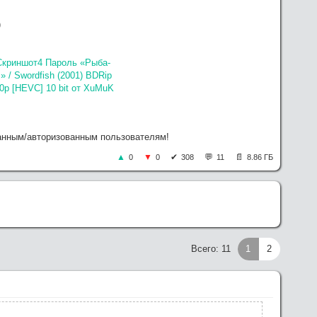
)
ованным/авторизованным пользователям!
0
0
308
11
8.86 ГБ
Всего: 11
1
2