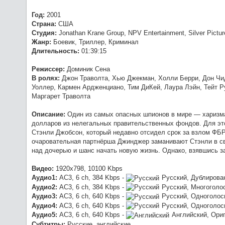
1080p [HEVC] 10 bit от -Star-Lord
Год:
2001
:
O
Werwolf2517
7/23/2026, 9:04:21 PM
Страна:
США
такая.
Студия:
Jonathan Krane Group, NPV Entertainment, Silver Pictur
:
хз, 
OldGamer
7/23/2026, 5:06:04 PM
Жанр:
Боевик, Триллер, Криминал
Длительность:
01:39:15
Режиссер:
Доминик Сена
В ролях:
Джон Траволта, Хью Джекман, Холли Берри, Дон Чид
Уоллер, Кармен Ардженциано, Тим ДиКей, Лаура Лэйн, Тейт Р
Маргарет Траволта
Описание:
Один из самых опасных шпионов в мире — харизма
долларов из нелегальных правительственных фондов. Для эт
Стэнли Джобсон, который недавно отсидел срок за взлом ФБР.
очаровательная партнёрша Джинджер заманивают Стэнли в сво
над дочерью и шанс начать новую жизнь. Однако, взявшись з
Видео:
1920x798, 10100 Kbps
Аудио1:
AC3, 6 ch, 384 Kbps -
Русский, Дублирова
Аудио2:
AC3, 6 ch, 384 Kbps -
Русский, Многоголо
Аудио3:
AC3, 6 ch, 640 Kbps -
Русский, Одноголос
Аудио4:
AC3, 6 ch, 640 Kbps -
Русский, Одноголос
Аудио5:
AC3, 6 ch, 640 Kbps -
Английский, Ори
Субтитры:
Русские, английские