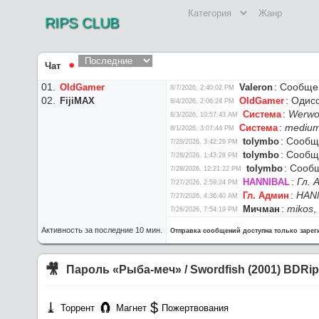
RIPS CLUB
Чат
⚫︎
:
Сообщен
OldGamer
Valeron
8/7/2026, 2:40:02 PM
:
Одисс
FijiMAX
OldGamer
8/4/2026, 2:06:24 PM
:
Werwo
Система
8/3/2026, 10:57:43 AM
:
medium
Система
8/1/2026, 3:07:44 PM
:
Сообще
tolymbo
7/28/2026, 3:42:29 PM
:
Сообще
tolymbo
7/28/2026, 1:43:28 PM
:
Сообщ
tolymbo
7/28/2026, 12:21:22 PM
:
Гл. 
HANNIBAL
7/27/2026, 2:59:24 PM
:
HAN
Гл. Админ
7/27/2026, 4:36:40 AM
:
mikos
,
Мичман
7/26/2026, 7:54:19 PM
:
Мичмана
mikos
7/26/2026, 5:45:51 PM
Активность за последние 10 мин.
Отправка сообщений доступна только заре
:
мой 
HANNIBAL
7/26/2026, 8:57:05 AM
:
наст
HANNIBAL
7/26/2026, 8:55:53 AM
:
Сев
maxim2201
7/26/2026, 8:50:44 AM
🎥︎
Пароль «Рыба-меч» / Swordfish (2001) BDRip
:
Пере
Гл. Админ
7/25/2026, 4:10:07 PM
:
Г
NoobDecoder
7/25/2026, 2:46:59 PM
:
Сайт
Гл. Админ
⤓︎
🧲︎
$
7/25/2026, 2:14:25 PM
Торрент
Магнет
Пожертвования
:
Раздайт
Glasgo
7/24/2026, 9:41:02 PM