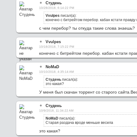
Студень
10/28/2018, 6:14:22 PM
Vvulpes
писал(а):
конечно с битрейтом перебор. кабан кстати правду 
с чем перебор? ты откуда такие слова знаешь?
Vvulpes
10/18/2018, 7:15:22 PM
конечно с битрейтом перебор. кабан кстати пра
NoMaD
10/10/2018, 4:35:14 AM
Студень
писал(а):
это какая?
У меня был скачан торрент со старого сайта.В
Студень
10/9/2018, 11:34:22 AM
NoMaD
писал(а):
Старая раздача вроде меньше весила
это какая?