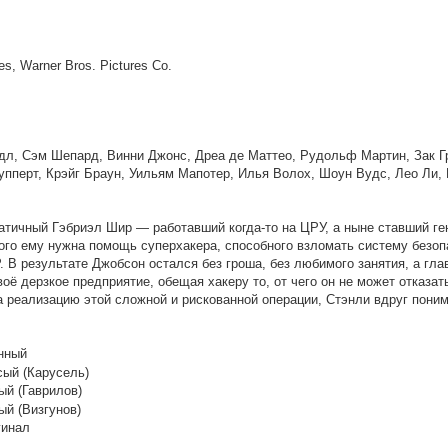
- (RG RIPS CLUB)
ldGamer
, omg, надеюсь всё обойдётся лёгким испугом.. готов ока
es, Warner Bros. Pictures Co.
настроения и желания нет от слова совсем
л, Сэм Шепард, Винни Джонс, Дреа де Маттео, Рудольф Мартин, Зак Гре
упперт, Крэйг Браун, Уильям Мапотер, Илья Волох, Шоун Вудс, Лео Ли,
тичный Гэбриэл Шир — работавший когда-то на ЦРУ, а ныне ставший ге
ого ему нужна помощь суперхакера, способного взломать систему безо
 В результате Джобсон остался без гроша, без любимого занятия, а гл
ё дерзкое предприятие, обещая хакеру то, от чего он не может отказат
а реализацию этой сложной и рискованной операции, Стэнли вдруг пони
нный
сый (Карусель)
ый (Гаврилов)
ый (Визгунов)
гинал