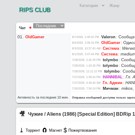
RIPS CLUB
Чат
⚫︎
:
Сообщен
OldGamer
Valeron
8/7/2026, 2:40:02 PM
:
Одисс
OldGamer
8/4/2026, 2:06:24 PM
:
Werwo
Система
8/3/2026, 10:57:43 AM
:
medium
Система
8/1/2026, 3:07:44 PM
:
Сообще
tolymbo
7/28/2026, 3:42:29 PM
:
Сообще
tolymbo
7/28/2026, 1:43:28 PM
:
Сообщ
tolymbo
7/28/2026, 12:21:22 PM
:
Гл. 
HANNIBAL
7/27/2026, 2:59:24 PM
:
HAN
Гл. Админ
7/27/2026, 4:36:40 AM
:
mikos
,
Мичман
7/26/2026, 7:54:19 PM
:
Мичмана
mikos
7/26/2026, 5:45:51 PM
Активность за последние 10 мин.
Отправка сообщений доступна только заре
:
мой 
HANNIBAL
7/26/2026, 8:57:05 AM
:
наст
HANNIBAL
7/26/2026, 8:55:53 AM
:
Сев
maxim2201
7/26/2026, 8:50:44 AM
🎥︎
Чужие / Aliens (1986) [Special Edition] BDRip
:
Пере
Гл. Админ
7/25/2026, 4:10:07 PM
:
Г
NoobDecoder
7/25/2026, 2:46:59 PM
:
Сайт
Гл. Админ
⤓︎
🧲︎
$
7/25/2026, 2:14:25 PM
Торрент
Магнет
Пожертвования
:
Раздайт
Glasgo
7/24/2026, 9:41:02 PM