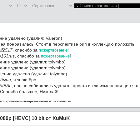
ие удалено (удалил: Valeron)
ея понравилась. Стоит в перспективе рип в коллекцию положить
lf2517
, спасибо за
!
пожертвование
163rus
, спасибо за
!
пожертвование
ние удалено (удалил: tolymbo)
ние удалено (удалил: tolymbo)
ение удалено (удалил: tolymbo)
Админ
, я знаю бро
NIBAL
, нас не собирались удалять, просто из-за изменения цен я 
 Спасибо большое, Николай!
, Алексанра с празником ВМФ! Здоровья тебе дружмще.
гистрированным/авторизованным пользователям.
сайт вообще удалили
упает полная ж,,,,па
ерино / Severino (1978) BDRip 1080p [HEVC] 10 bit от OldGamer (R
 1080p [HEVC] 10 bit от XuMuK
езд завершен. Ближайшие 4 месяца буду сильно занят. Зимой дод
л. Админ
, спасибо за ресурс и работу.
 на новом сервере. Осталось поднять трекер.
е, пожалуйста,
Приключения Тинтина: Тайна Единорога / The Adventures of