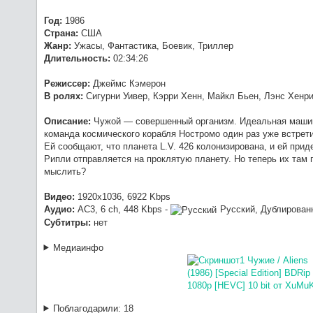
1080p [HEVC] 10 bit от -Star-Lord
Год:
1986
:
O
Werwolf2517
7/23/2026, 9:04:21 PM
Страна:
США
такая.
Жанр:
Ужасы, Фантастика, Боевик, Триллер
:
хз, 
OldGamer
7/23/2026, 5:06:04 PM
Длительность:
02:34:26
Режиссер:
Джеймс Кэмерон
В ролях:
Сигурни Уивер, Кэрри Хенн, Майкл Бьен, Лэнс Хенри
Описание:
Чужой — совершенный организм. Идеальная машина
команда космического корабля Ностромо один раз уже встрет
Ей сообщают, что планета L.V. 426 колонизирована, и ей прид
Рипли отправляется на проклятую планету. Но теперь их там 
мыслить?
Видео:
1920x1036, 6922 Kbps
Аудио:
AC3, 6 ch, 448 Kbps -
Русский, Дублирован
Субтитры:
нет
Медиаинфо
Поблагодарили:
18