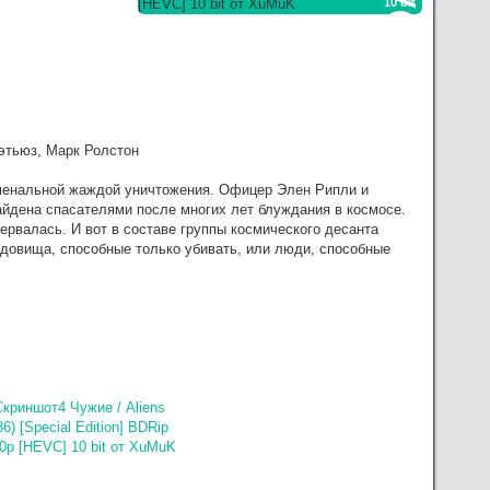
10 bit
зать посильную помощь, в сервачках понимаю, работа
этьюз, Марк Ролстон
менальной жаждой уничтожения. Офицер Элен Рипли и
айдена спасателями после многих лет блуждания в космосе.
рервалась. И вот в составе группы космического десанта
удовища, способные только убивать, или люди, способные