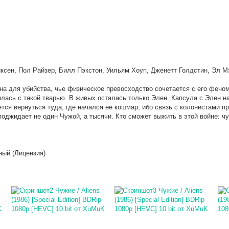
- (RG RIPS CLUB)
ldGamer
, omg, надеюсь всё обойдётся лёгким испугом.. готов ока
настроения и желания нет от слова совсем
ксен, Пол Райзер, Билл Пэкстон, Уильям Хоуп, Дженетт Голдстин, Эл М
 для убийства, чье физическое превосходство сочетается с его фено
илась с такой тварью. В живых осталась только Элен. Капсула с Элен н
ется вернуться туда, где начался ее кошмар, ибо связь с колонистами п
поджидает не один Чужой, а тысячи. Кто сможет выжить в этой войне: ч
ный (Лицензия)