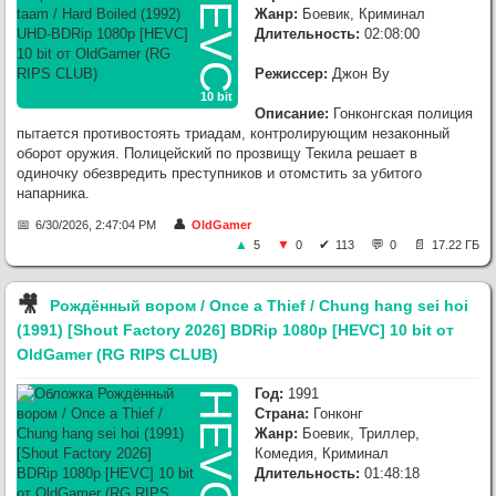
HEVC
Жанр:
Боевик, Криминал
Длительность:
02:08:00
Режиссер:
Джон Ву
10 bit
Описание:
Гонконгская полиция
пытается противостоять триадам, контролирующим незаконный
оборот оружия. Полицейский по прозвищу Текила решает в
одиночку обезвредить преступников и отомстить за убитого
напарника.
6/30/2026, 2:47:04 PM
OldGamer
5
0
113
0
17.22 ГБ
🎥︎
Рождённый вором / Once a Thief / Chung hang sei hoi
(1991) [Shout Factory 2026] BDRip 1080p [HEVC] 10 bit от
OldGamer (RG RIPS CLUB)
Год:
1991
HEVC
Страна:
Гонконг
Жанр:
Боевик, Триллер,
Комедия, Криминал
Длительность:
01:48:18