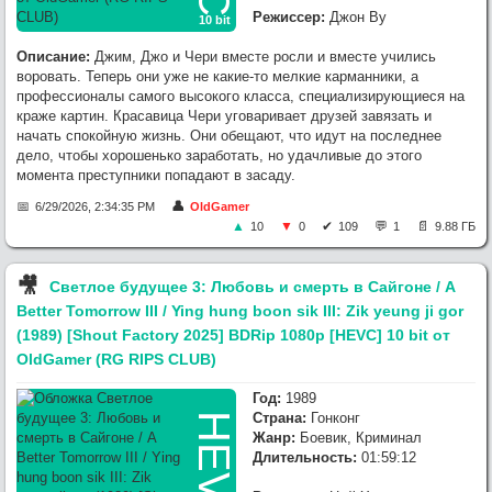
Режиссер:
Джон Ву
10 bit
Описание:
Джим, Джо и Чери вместе росли и вместе учились
воровать. Теперь они уже не какие-то мелкие карманники, а
профессионалы самого высокого класса, специализирующиеся на
краже картин. Красавица Чери уговаривает друзей завязать и
начать спокойную жизнь. Они обещают, что идут на последнее
дело, чтобы хорошенько заработать, но удачливые до этого
момента преступники попадают в засаду.
6/29/2026, 2:34:35 PM
OldGamer
10
0
109
1
9.88 ГБ
🎥︎
Светлое будущее 3: Любовь и смерть в Сайгоне / A
Better Tomorrow III / Ying hung boon sik III: Zik yeung ji gor
(1989) [Shout Factory 2025] BDRip 1080p [HEVC] 10 bit от
OldGamer (RG RIPS CLUB)
Год:
1989
Страна:
Гонконг
HEVC
Жанр:
Боевик, Криминал
Длительность:
01:59:12