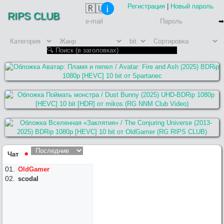
Регистрация
|
Новый пароль
🇷🇺
i
RIPS CLUB
Чат
⚫︎
OldGamer
scodal