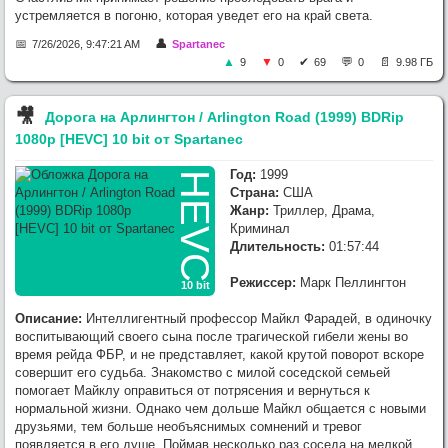
устремляется в погоню, которая уведет его на край света.
7/26/2026, 9:47:21 AM
Spartanec
9
0
69
0
9.98 ГБ
🎥︎
Дорога на Арлингтон / Arlington Road (1999) BDRip
1080p [HEVC] 10 bit от Spartanec
Год:
1999
HEVC
Страна:
США
Жанр:
Триллер, Драма,
Криминал
Длительность:
01:57:44
Режиссер:
Марк Пеллингтон
10 bit
Описание:
Интеллигентный профессор Майкл Фарадей, в одиночку
воспитывающий своего сына после трагической гибели жены во
время рейда ФБР, и не представляет, какой крутой поворот вскоре
совершит его судьба. Знакомство с милой соседской семьей
помогает Майклу оправиться от потрясения и вернуться к
нормальной жизни. Однако чем дольше Майкл общается с новыми
друзьями, тем больше необъяснимых сомнений и тревог
появляется в его душе. Поймав несколько раз соседа на мелкой