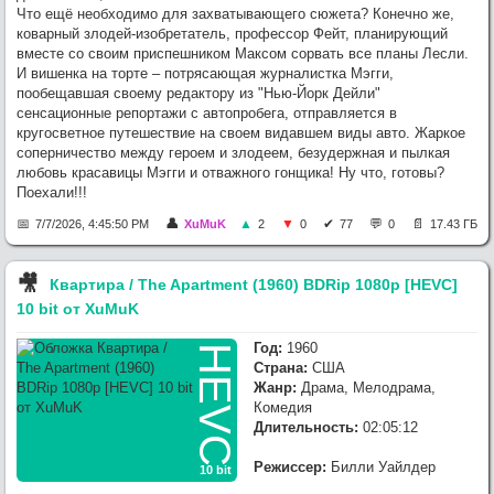
Что ещё необходимо для захватывающего сюжета? Конечно же,
коварный злодей-изобретатель, профессор Фейт, планирующий
вместе со своим приспешником Максом сорвать все планы Лесли.
И вишенка на торте – потрясающая журналистка Мэгги,
пообещавшая своему редактору из "Нью-Йорк Дейли"
сенсационные репортажи с автопробега, отправляется в
кругосветное путешествие на своем видавшем виды авто. Жаркое
соперничество между героем и злодеем, безудержная и пылкая
любовь красавицы Мэгги и отважного гонщика! Ну что, готовы?
Поехали!!!
7/7/2026, 4:45:50 PM
XuMuK
2
0
77
0
17.43 ГБ
🎥︎
Квартира / The Apartment (1960) BDRip 1080p [HEVC]
10 bit от XuMuK
Год:
1960
HEVC
Страна:
США
Жанр:
Драма, Мелодрама,
Комедия
Длительность:
02:05:12
Режиссер:
Билли Уайлдер
10 bit