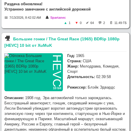
Раздача обновлена!
Устранено замечание с английской дорожкой
7/13/2026, 8:42:02 AM
Spartanec
1
0
64
2
11.49 ГБ
🎥︎
Большие гонки / The Great Race (1965) BDRip 1080p
[HEVC] 10 bit от XuMuK
Год:
1965
HEVC
Страна:
США
Жанр:
Мелодрама, Комедия,
Спорт
Длительность:
02:39:58
Режиссер:
Блэйк Эдвардс
10 bit
Описание:
1908 год. Эра автомобилей только зарождалась.
Бесстрашный авантюрист, гонщик, сводивший женщин с ума,
Лесли Великий убеждает воротил автоиндустрии организовать
эпическую гонку через три континента, стартующую в Нью-Йорке и
финиширующую в Париже. Масштабный маршрут, охватывающий
Америку, Россию и Европу, главный герой – безупречный
джентльмен, неизменно облачённый в ослепительно белый костюм.