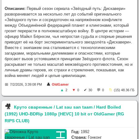
Описание:
Первый сезон сериала «Звёздный путь: Дискавери»
разворачивается за несколько лет до событий оригинального
«Звёздного пути» и сосредоточен на напряжённом конфликте
между Объединённой федерацией планет и клингонами, который
грозит перерасти в полномасштабную войну. В центре истории —
офицер Майкл Бёрнхэм, чья непростая судьба и спорные решения
приводят её на борт экспериментального звездолёта «Дискавери».
Вместе с экипажем она сталкивается с технологическими
загадками, моральными дилеммами и опасностями, которые
бросают вызов устоявшимся принципам Звёздного флота. Сезон
раскрывает не только масштаб межзвёздного противостояния, но и
личные драмы героев, их страхи и стремления, показывая, как
война меняет людей и целые цивилизации.
7/2/2026, 3:39:08 PM
OldGamer
2
0
30
0
(15) 48.36 ГБ
🎥︎
Круто сваренные / Lat sau san taam / Hard Boiled
(1992) UHD-BDRip 1080p [HEVC] 10 bit от OldGamer (RG
RIPS CLUB)
Год:
1992
Страна:
Гонконг