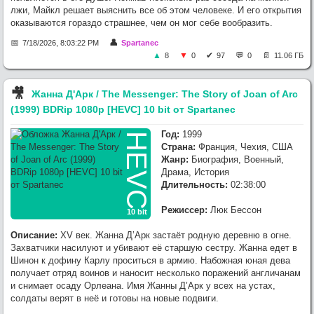
лжи, Майкл решает выяснить все об этом человеке. И его открытия
оказываются гораздо страшнее, чем он мог себе вообразить.
7/18/2026, 8:03:22 PM
Spartanec
8
0
97
0
11.06 ГБ
🎥︎
Жанна Д'Арк / The Messenger: The Story of Joan of Arc
(1999) BDRip 1080p [HEVC] 10 bit от Spartanec
Год:
1999
HEVC
Страна:
Франция, Чехия, США
Жанр:
Биография, Военный,
Драма, История
Длительность:
02:38:00
Режиссер:
Люк Бессон
10 bit
Описание:
XV век. Жанна Д’Арк застаёт родную деревню в огне.
Захватчики насилуют и убивают её старшую сестру. Жанна едет в
Шинон к дофину Карлу проситься в армию. Набожная юная дева
получает отряд воинов и наносит несколько поражений англичанам
и снимает осаду Орлеана. Имя Жанны Д’Арк у всех на устах,
солдаты верят в неё и готовы на новые подвиги.