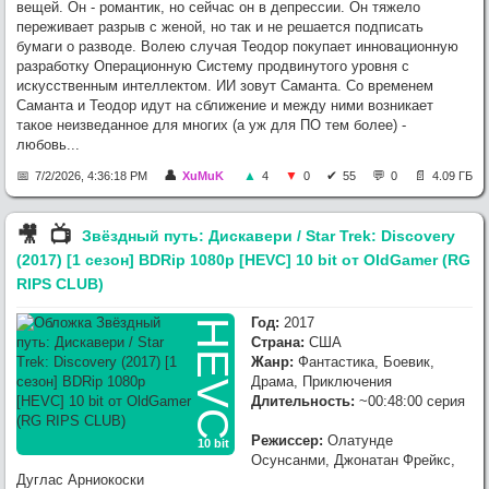
вещей. Он - романтик, но сейчас он в депрессии. Он тяжело
переживает разрыв с женой, но так и не решается подписать
бумаги о разводе. Волею случая Теодор покупает инновационную
разработку Операционную Систему продвинутого уровня с
искусственным интеллектом. ИИ зовут Саманта. Со временем
Саманта и Теодор идут на сближение и между ними возникает
такое неизведанное для многих (а уж для ПО тем более) -
любовь...
7/2/2026, 4:36:18 PM
XuMuK
4
0
55
0
4.09 ГБ
🎥︎
📺︎
Звёздный путь: Дискавери / Star Trek: Discovery
(2017) [1 сезон] BDRip 1080p [HEVC] 10 bit от OldGamer (RG
RIPS CLUB)
Год:
2017
HEVC
Страна:
США
Жанр:
Фантастика, Боевик,
Драма, Приключения
Длительность:
~00:48:00 серия
Режиссер:
Олатунде
10 bit
Осунсанми, Джонатан Фрейкс,
Дуглас Арниокоски