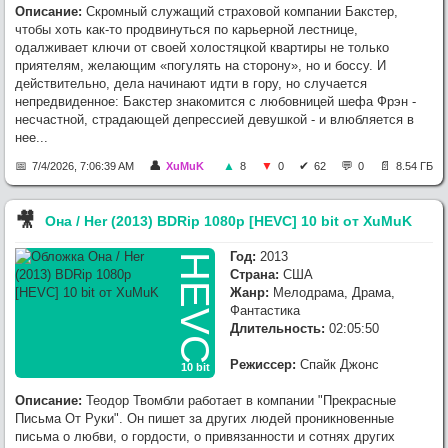
Описание:
Скромный служащий страховой компании Бакстер,
чтобы хоть как-то продвинуться по карьерной лестнице,
одалживает ключи от своей холостяцкой квартиры не только
приятелям, желающим «погулять на сторону», но и боссу. И
действительно, дела начинают идти в гору, но случается
непредвиденное: Бакстер знакомится с любовницей шефа Фрэн -
несчастной, страдающей депрессией девушкой - и влюбляется в
нее...
7/4/2026, 7:06:39 AM
XuMuK
8
0
62
0
8.54 ГБ
🎥︎
Она / Her (2013) BDRip 1080p [HEVC] 10 bit от XuMuK
Год:
2013
HEVC
Страна:
США
Жанр:
Мелодрама, Драма,
Фантастика
Длительность:
02:05:50
Режиссер:
Спайк Джонс
10 bit
Описание:
Теодор Твомбли работает в компании "Прекрасные
Письма От Руки". Он пишет за других людей проникновенные
письма о любви, о гордости, о привязанности и сотнях других