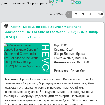
1080p [HEVC] 10 bit от OldGamer (RG RIPS CLUB) выложил,
Для начинающих
Запросы рипов
качайте
:
Переезд завершен. Ближайшие 4
Гл. Админ
7/25/2026, 4:10:07 PM
Всего: 3275
1
2
3
4
...
328
месяца буду сильно занят. Зимой доделаю функционал сайта.
:
Гл. Админ
, спасибо за ресурс и
NoobDecoder
7/25/2026, 2:46:59 PM
работу.
🎥︎
Хозяин морей: На краю Земли / Master and
:
Сайт на новом сервере. Осталось
Гл. Админ
7/25/2026, 2:14:25 PM
Commander: The Far Side of the World (2003) BDRip 1080p
поднять трекер.
:
Раздайте, пожалуйста,
Glasgo
Приключения
[HEVC] 10 bit от Spartanec
7/24/2026, 9:41:02 PM
Тинтина: Тайна Единорога / The Adventures of Tintin: The Secret of the
Год:
2003
Unicorn (2011) [USA Transfer] BDRip 1080p [HEVC] 10 bit от -Star-Lord-
HEVC
Страна:
США
(RG RIPS CLUB)
Жанр:
Боевик, Драма,
:
OldGamer
, omg, надеюсь всё
Werwolf2517
7/23/2026, 9:04:21 PM
Приключения, Военный
обойдётся лёгким испугом.. готов оказать посильную помощь, в
Длительность:
02:18:20
сервачках понимаю, работа такая.
:
хз, настроения и желания нет от
OldGamer
7/23/2026, 5:06:04 PM
Режиссер:
Питер Уир
10 bit
слова совсем
Описание:
Время Наполеоновских войн. Военный парусник Ее
Величества «Сюрприз», бороздящий просторы Атлантики, был
неожиданно атакован огромным неизвестным кораблем,
появившимся из тумана. Благодаря смелости и находчивости
команды «Сюрпризу» удается уйти от смерти. Несмотря на
тяжелые повреждения и потери, капитан Джек Обри по прозвищу
Счастливчик принимает решение преследовать врага и