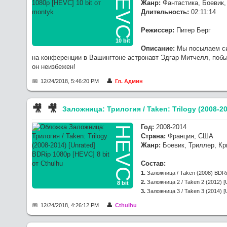
HEVC
Жанр:
Фантастика, Боевик,
Длительность:
02:11:14
Режиссер:
Питер Берг
10 bit
Описание:
Мы посылаем сиг
на конференции в Вашингтоне астронавт Эдгар Митчелл, побы
он неизбежен!
12/24/2018, 5:46:20 PM
Гл. Админ
🎥︎
🎥︎
Заложница: Трилогия / Taken: Trilogy (2008-20
Год:
2008-2014
HEVC
Страна:
Франция, США
Жанр:
Боевик, Триллер, К
Состав:
1.
Заложница / Taken (2008) BDRip
2.
Заложница 2 / Taken 2 (2012) [U
8 bit
3.
Заложница 3 / Taken 3 (2014) [U
12/24/2018, 4:26:12 PM
Cthulhu