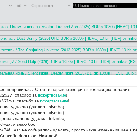
ея понравилась. Стоит в перспективе рип в коллекцию положить
lf2517
, спасибо за
!
пожертвование
163rus
, спасибо за
!
пожертвование
ние удалено (удалил: tolymbo)
ние удалено (удалил: tolymbo)
ение удалено (удалил: tolymbo)
Админ
, я знаю бро
NIBAL
, нас не собирались удалять, просто из-за изменения цен я 
 Спасибо большое, Николай!