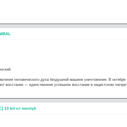
NIBAL
енский
вления человеческого духа бездушной машине уничтожения. В октябре 
т восстание — единственное успешное восстание в нацистском лагере
] 10 bit от montyk