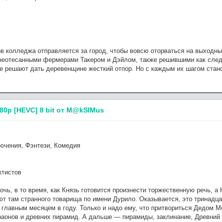
в колледжа отправляется за город, чтобы вовсю оторваться на выходных
неотесанными фермерами Такером и Дэйлом, также решившими как следуе
не решают дать деревенщине жесткий отпор. Но с каждым их шагом стан
80p [HEVC] 8 bit от M@kSIMus
чения, Фэнтези, Комедия
ктистов
чь, в то время, как Князь готовится произнести торжественную речь, а
ают там странного товарища по имени Дурило. Оказывается, это тринадца
главным месяцем в году. Только и надо ему, что притвориться Дедом М
раонов и древних пирамид. А дальше — пирамиды, заклинание, Древний о