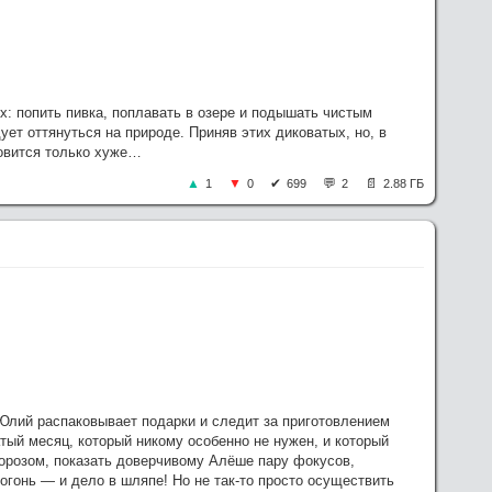
: попить пивка, поплавать в озере и подышать чистым
т оттянуться на природе. Приняв этих диковатых, но, в
овится только хуже…
1
0
699
2
2.88 ГБ
 Юлий распаковывает подарки и следит за приготовлением
тый месяц, который никому особенно не нужен, и который
орозом, показать доверчивому Алёше пару фокусов,
гонь — и дело в шляпе! Но не так-то просто осуществить