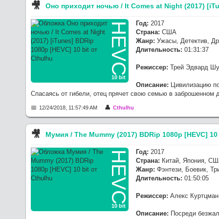
🎥︎
Оно приходит ночью / It Comes at Night (2017) [iT
Год:
2017
HEVC
Страна:
США
Жанр:
Ужасы, Детектив, Д
Длительность:
01:31:37
Режиссер:
Трей Эдвард Ш
10 bit
Описание:
Цивилизацию по
Спасаясь от гибели, отец прячет свою семью в заброшенном 
12/24/2018, 11:57:49 AM
Cthulhu
🎥︎
Мумия / The Mummy (2017) BDRip 1080p [HEVC] 10 
Год:
2017
HEVC
Страна:
Китай, Япония, С
Жанр:
Фэнтези, Боевик, Тр
Длительность:
01:50:05
Режиссер:
Алекс Куртцман
10 bit
Описание:
Посреди безжало