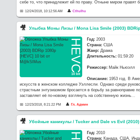
себе то, что принадлежит ей по праву. Отныне миром правят б
12/24/2018, 10:12:56 AM
Cthulhu
🎥︎
Улыбка Моны Лизы / Mona Lisa Smile (2003) BDRip
Год:
2003
HEVC
Страна:
США
Жанр:
Драма
Длительность:
01:59:20
Режиссер:
Майк Ньюэлл
10 bit
Описание:
1953 год. В Аме
искусств в женском колледже Уэллесли. Однако среди руков
страстным энтузиазмом бросается в борьбу за равноправие по
заставляет её по-новому взглянуть на собственную жизнь…
12/23/2018, 8:21:22 PM
Гл. Админ
🎥︎
Убойные каникулы / Tucker and Dale vs Evil (2010
Год:
2010
Страна:
Канада, США, Инди