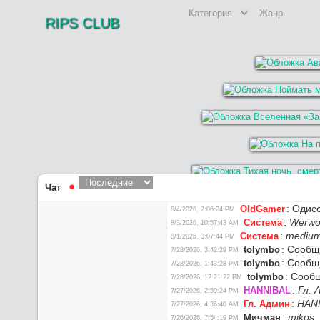
RIPS CLUB
Чат
⚫︎
:
Одисс
OldGamer
8/4/2026, 2:06:24 PM
:
Werwo
Система
8/3/2026, 10:57:43 AM
:
medium
Система
8/1/2026, 3:07:44 PM
:
Сообще
tolymbo
7/28/2026, 3:42:29 PM
:
Сообще
tolymbo
7/28/2026, 1:43:28 PM
:
Сообщ
tolymbo
7/28/2026, 12:21:22 PM
:
Гл. 
HANNIBAL
7/27/2026, 2:59:24 PM
:
HAN
Гл. Админ
7/27/2026, 4:36:40 AM
:
mikos
,
Мичман
7/26/2026, 7:54:19 PM