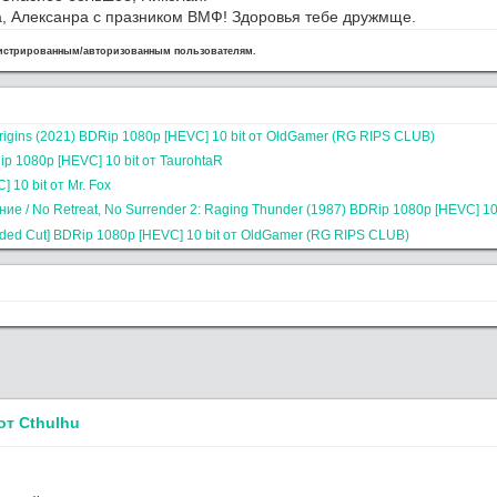
, Алексанра с празником ВМФ! Здоровья тебе дружмще.
сайт вообще удалили
гистрированным/авторизованным пользователям.
упает полная ж,,,,па
ерино / Severino (1978) BDRip 1080p [HEVC] 10 bit от OldGamer (R
езд завершен. Ближайшие 4 месяца буду сильно занят. Зимой дод
л. Админ
, спасибо за ресурс и работу.
e Origins (2021) BDRip 1080p [HEVC] 10 bit от OldGamer (RG RIPS CLUB)
 на новом сервере. Осталось поднять трекер.
ip 1080p [HEVC] 10 bit от TaurohtaR
е, пожалуйста,
Приключения Тинтина: Тайна Единорога / The Adventures of
 10 bit от Mr. Fox
- (RG RIPS CLUB)
ldGamer
, omg, надеюсь всё обойдётся лёгким испугом.. готов ока
е / No Retreat, No Surrender 2: Raging Thunder (1987) BDRip 1080p [HEVC] 1
Extended Cut] BDRip 1080p [HEVC] 10 bit от OldGamer (RG RIPS CLUB)
настроения и желания нет от слова совсем
л NAS, возможно капитально, раздач нет, через пару недель посмот
 от Cthulhu