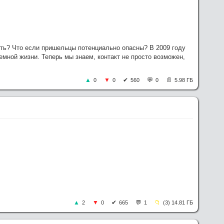
ить? Что если пришельцы потенциально опасны? В 2009 году
мной жизни. Теперь мы знаем, контакт не просто возможен,
0
0
560
0
5.98 ГБ
2
0
665
1
(3) 14.81 ГБ