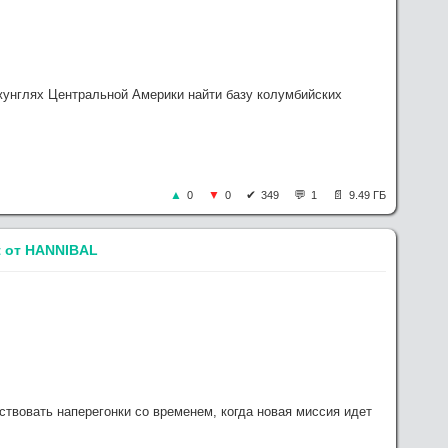
жунглях Центральной Америки найти базу колумбийских
0
0
349
1
9.49 ГБ
it от HANNIBAL
твовать наперегонки со временем, когда новая миссия идет