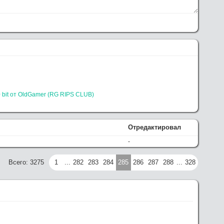
G RIPS CLUB) выложил, качайте
елаю функционал сайта.
 Tintin: The Secret of the Unicorn (2011) [USA Transfer] BDRip
зать посильную помощь, в сервачках понимаю, работа
0 bit от OldGamer (RG RIPS CLUB)
рю, может всё грустно и раздач больше не будет
Отредактировал
-
Всего: 3275
1
...
282
283
284
285
286
287
288
...
328