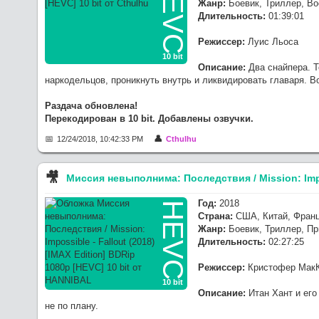
HEVC
Жанр:
Боевик, Триллер, В
Длительность:
01:39:01
Режиссер:
Луис Льоса
10 bit
Описание:
Два снайпера. Т
наркодельцов, проникнуть внутрь и ликвидировать главаря. В
Раздача обновлена!
Перекодирован в 10 bit. Добавлены озвучки.
12/24/2018, 10:42:33 PM
Cthulhu
🎥︎
Миссия невыполнима: Последствия / Mission: Impos
Год:
2018
HEVC
Страна:
США, Китай, Франц
Жанр:
Боевик, Триллер, П
Длительность:
02:27:25
Режиссер:
Кристофер Мак
10 bit
Описание:
Итан Хант и его
не по плану.