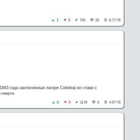
1
0
793
19
8.77 ГБ
1943 года заключённые лагеря Собибор во главе с
 смерти.
0
0
1178
0
4.07 ГБ