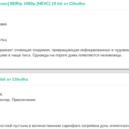
unes] BDRip 1080p [HEVC] 10 bit от Cthulhu
рама
ульц
ражает зловещая эпидемия, превращающая инфицированных в чудовищн
доме в чаще леса. Однажды на пороге дома появляются незнакомцы.
bit от Cthulhu
ША
иллер, Приключения
стной пустыни в величественном саркофаге погребена дочь египетского 