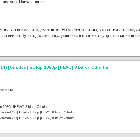
 Триллер, Приключения
налы в космос и ждем ответа. Но уверены ли мы, что хотим его получ
вавший на Луне, сделал сенсационное заявление о существовании внезе
14) [Unrated] BDRip 1080p [HEVC] 8 bit от Cthulhu
риминал
 1080p [HEVC] 8 bit от Cthulhu
nrated Cut] BDRip 1080p [HEVC] 8 bit от Cthulhu
nrated Cut] BDRip 1080p [HEVC] 8 bit от Cthulhu