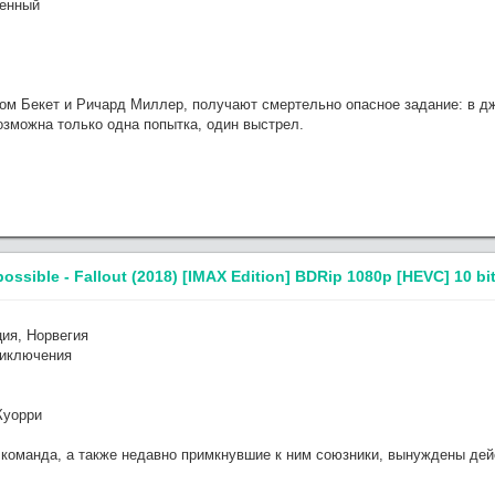
оенный
ом Бекет и Ричард Миллер, получают смертельно опасное задание: в д
озможна только одна попытка, один выстрел.
sible - Fallout (2018) [IMAX Edition] BDRip 1080p [HEVC] 10 b
ия, Норвегия
риключения
Куорри
 команда, а также недавно примкнувшие к ним союзники, вынуждены дейс