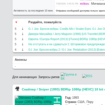
:
Мичмана
mikos
7/26/2026, 5:45:51 PM
:
мой 
HANNIBAL
7/26/2026, 8:57:05 AM
Активность за последние 10 мин.
Отправка сообщений доступна только заре
:
наст
HANNIBAL
7/26/2026, 8:55:53 AM
:
Сев
maxim2201
7/26/2026, 8:50:44 AM
:
Пере
Гл. Админ
7/25/2026, 4:10:07 PM
Раздайте, пожалуйста
:
Г
NoobDecoder
7/25/2026, 2:46:59 PM
5
G. I. Joe. Бросок кобры: Снейк Айз / Snake Eyes: G.I. Jo
:
Сайт
Гл. Админ
7/25/2026, 2:14:25 PM
5
Джерри Магуайер / Jerry Maguire (1996) [US Transfer] BDR
:
Раздайт
Glasgo
7/24/2026, 9:41:02 PM
5
Европа / Europa Report (2013) [iTunes] BDRip 1080p [HEVC]
1080p [HEVC] 10 bit от -Star-Lord
:
O
Werwolf2517
7/23/2026, 9:04:21 PM
5
Не отступать и не сдаваться 2: Штормовое предупреждени
такая.
4
G.I. Joe: Бросок кобры 2 / G.I. Joe: Retaliation (2013) [
:
хз, 
OldGamer
7/23/2026, 5:06:04 PM
:
отва
OldGamer
7/23/2026, 5:05:32 PM
Анонсы
-
Для начинающих
Запросы рипов
🎥︎
Снайпер / Sniper (1993) BDRip 1080p [HEVC] 10 bit
Год:
1993
Страна:
США, Перу