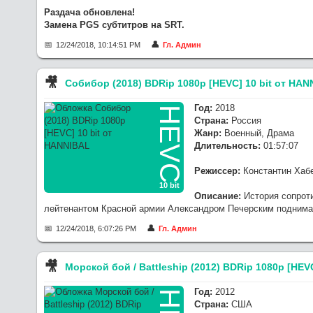
Раздача обновлена!
Замена PGS субтитров на SRT.
12/24/2018, 10:14:51 PM
Гл. Админ
🎥︎
Собибор (2018) BDRip 1080p [HEVC] 10 bit от HAN
Год:
2018
HEVC
Страна:
Россия
Жанр:
Военный, Драма
Длительность:
01:57:07
Режиссер:
Константин Хаб
10 bit
Описание:
История сопроти
лейтенантом Красной армии Александром Печерским поднимаю
12/24/2018, 6:07:26 PM
Гл. Админ
🎥︎
Морской бой / Battleship (2012) BDRip 1080p [HEVC
Год:
2012
Страна:
США