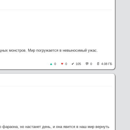
ых монстров. Мир погружается в невыносимый ужас.
0
0
105
0
4.08 ГБ
фараона, но настанет день, и она явится в наш мир вернуть