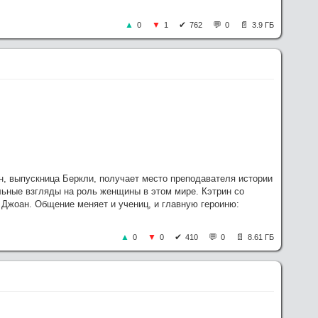
0
1
762
0
3.9 ГБ
он, выпускница Беркли, получает место преподавателя истории
ьные взгляды на роль женщины в этом мире. Кэтрин со
и Джоан. Общение меняет и учениц, и главную героиню:
0
0
410
0
8.61 ГБ