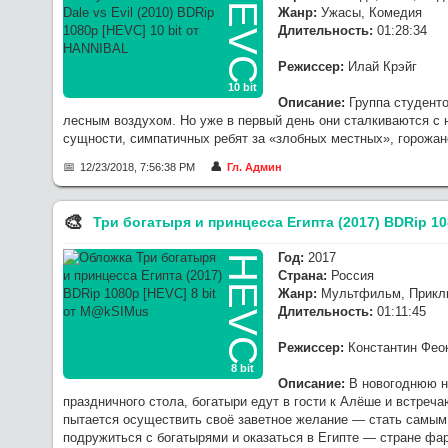
HEVC
Жанр:
Ужасы, Комедия
Длительность:
01:28:34
Режиссер:
Илай Крэйг
10 bit
Описание:
Группа студенто
лесным воздухом. Но уже в первый день они сталкиваются с 
сущности, симпатичных ребят за «злобных местных», горожа
12/23/2018, 7:56:38 PM
Гл. Админ
🎨︎
Три богатыря и принцесса Египта (2017) BDRip 10
Год:
2017
HEVC
Страна:
Россия
Жанр:
Мультфильм, Приклю
Длительность:
01:11:45
Режиссер:
Константин Фео
8 bit
Описание:
В новогоднюю но
праздничного стола, богатыри едут в гости к Алёше и встреч
пытается осуществить своё заветное желание — стать самым 
подружиться с богатырями и оказаться в Египте — стране фа