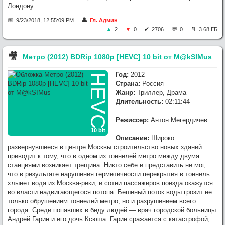
Лондону.
9/23/2018, 12:55:09 PM
Гл. Админ
2
0
2706
0
3.68 ГБ
🎥︎
Метро (2012) BDRip 1080p [HEVC] 10 bit от M@kSIMus
Год:
2012
HEVC
Страна:
Россия
Жанр:
Триллер, Драма
Длительность:
02:11:44
Режиссер:
Антон Мегердичев
10 bit
Описание:
Широко
развернувшееся в центре Москвы строительство новых зданий
приводит к тому, что в одном из тоннелей метро между двумя
станциями возникает трещина. Никто себе и представить не мог,
что в результате нарушения герметичности перекрытия в тоннель
хлынет вода из Москва-реки, и сотни пассажиров поезда окажутся
во власти надвигающегося потопа. Бешеный поток воды грозит не
только обрушением тоннелей метро, но и разрушением всего
города. Среди попавших в беду людей — врач городской больницы
Андрей Гарин и его дочь Ксюша. Гарин сражается с катастрофой,