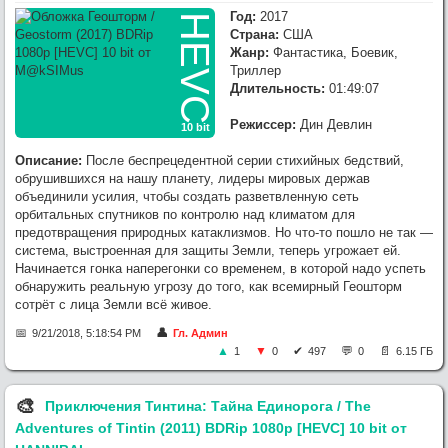
Год:
2017
HEVC
Страна:
США
Жанр:
Фантастика, Боевик,
Триллер
Длительность:
01:49:07
Режиссер:
Дин Девлин
10 bit
Описание:
После беспрецедентной серии стихийных бедствий,
обрушившихся на нашу планету, лидеры мировых держав
объединили усилия, чтобы создать разветвленную сеть
орбитальных спутников по контролю над климатом для
предотвращения природных катаклизмов. Но что-то пошло не так —
система, выстроенная для защиты Земли, теперь угрожает ей.
Начинается гонка наперегонки со временем, в которой надо успеть
обнаружить реальную угрозу до того, как всемирный Геошторм
сотрёт с лица Земли всё живое.
9/21/2018, 5:18:54 PM
Гл. Админ
1
0
497
0
6.15 ГБ
🎨︎
Приключения Тинтина: Тайна Единорога / The
Adventures of Tintin (2011) BDRip 1080p [HEVC] 10 bit от