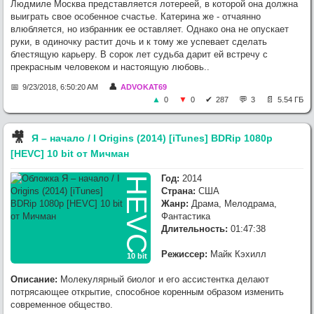
Людмиле Москва представляется лотереей, в которой она должна
выиграть свое особенное счастье. Катерина же - отчаянно
влюбляется, но избранник ее оставляет. Однако она не опускает
руки, в одиночку растит дочь и к тому же успевает сделать
блестящую карьеру. В сорок лет судьба дарит ей встречу с
прекрасным человеком и настоящую любовь..
9/23/2018, 6:50:20 AM
ADVOKAT69
0
0
287
3
5.54 ГБ
🎥︎
Я – начало / I Origins (2014) [iTunes] BDRip 1080p
[HEVC] 10 bit от Мичман
Год:
2014
HEVC
Страна:
США
Жанр:
Драма, Мелодрама,
Фантастика
Длительность:
01:47:38
Режиссер:
Майк Кэхилл
10 bit
Описание:
Молекулярный биолог и его ассистентка делают
потрясающее открытие, способное коренным образом изменить
современное общество.