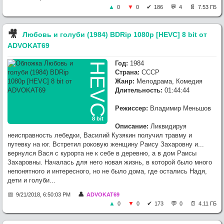
0
0
186
4
7.53 ГБ
🎥︎
Любовь и голуби (1984) BDRip 1080p [HEVC] 8 bit от
ADVOKAT69
Год:
1984
HEVC
Страна:
СССР
Жанр:
Мелодрама, Комедия
Длительность:
01:44:44
Режиссер:
Владимир Меньшов
8 bit
Описание:
Ликвидируя
неисправность лебедки, Василий Кузякин получил травму и
путевку на юг. Встретил роковую женщину Раису Захаровну и...
вернулся Вася с курорта не к себе в деревню, а в дом Раисы
Захаровны. Началась для него новая жизнь, в которой было много
непонятного и интересного, но не было дома, где остались Надя,
дети и голуби...
9/21/2018, 6:50:03 PM
ADVOKAT69
0
0
173
0
4.11 ГБ