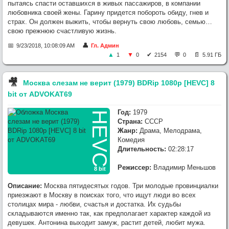
пытаясь спасти оставшихся в живых пассажиров, в компании
любовника своей жены. Гарину придется побороть обиду, гнев и
страх. Он должен выжить, чтобы вернуть свою любовь, семью…
свою прежнюю счастливую жизнь.
9/23/2018, 10:08:09 AM
Гл. Админ
1
0
2154
0
5.91 ГБ
🎥︎
Москва слезам не верит (1979) BDRip 1080p [HEVC] 8
bit от ADVOKAT69
Год:
1979
HEVC
Страна:
СССР
Жанр:
Драма, Мелодрама,
Комедия
Длительность:
02:28:17
Режиссер:
Владимир Меньшов
8 bit
Описание:
Москва пятидесятых годов. Три молодые провинциалки
приезжают в Москву в поисках того, что ищут люди во всех
столицах мира - любви, счастья и достатка. Их судьбы
складываются именно так, как предполагает характер каждой из
девушек. Антонина выходит замуж, растит детей, любит мужа.