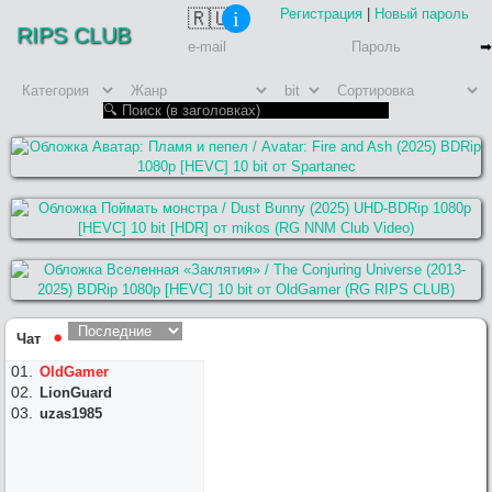
Регистрация
|
Новый пароль
🇷🇺
i
RIPS CLUB
Чат
⚫︎
OldGamer
LionGuard
uzas1985