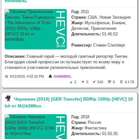
HANNIBAL
Год:
2011
HEVC
Страна:
США, Новая Зеландия
Жанр:
Мультфильм, Боевик,
Детектив, Приключения
Длительность:
01:46:52
Режиссер:
Стивен Спилберг
10 bit
Описание:
Главный герой — молодой газетный репортёр Тинтин.
Благодаря своей профессии он путешествует по всему миру и
становится участником увлекательных приключений.
9/21/2018, 4:52:32 PM
HANNIBAL
2
0
516
0
4.1 ГБ
🎥︎
Черновик (2018) [GER Transfer] BDRip 1080p [HEVC] 10
bit от M@kSIMus
Год:
2018
HEVC
Страна:
Россия
Жанр:
Фантастика
Длительность:
01:55:35