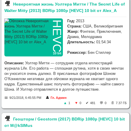
🎥︎
Невероятная жизнь Уолтера Митти / The Secret Life of
Walter Mitty (2013) BDRip 1080p [HEVC] 10 bit от Alex_A
Год:
2013
HEVC
Страна:
США, Великобритания
Жанр:
Фэнтези, Приключения,
Драма, Мелодрама
Длительность:
01:54:34
Режиссер:
Бен Стиллер
10 bit
Описание:
Уолтер Митти — сотрудник отдела иллюстраций
журнала Life. Его работа — сплошная рутина, хотя в своих мечтах
он уносится очень далеко. В присланных фотографом Шоном
О’Коннелом негативах для обложки журнала не хватает одного
кадра. Единственный шанс получить фотографию — найти самого
Шона. И Уолтер отправляется в долгое путешествие.
9/21/2018, 6:45:55 PM
Гл. Админ
1
0
481
0
7.37 ГБ
🎥︎
Геошторм / Geostorm (2017) BDRip 1080p [HEVC] 10 bit
от M@kSIMus