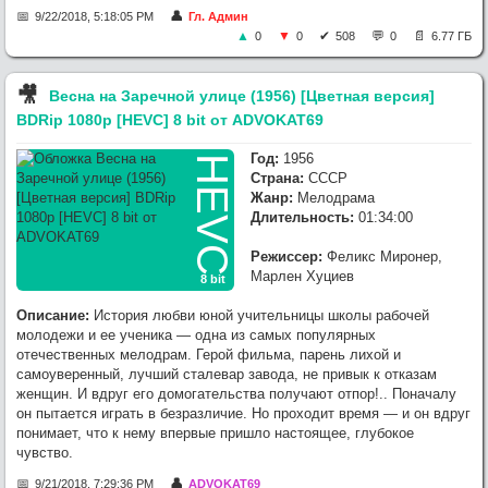
9/22/2018, 5:18:05 PM
Гл. Админ
0
0
508
0
6.77 ГБ
🎥︎
Весна на Заречной улице (1956) [Цветная версия]
BDRip 1080p [HEVC] 8 bit от ADVOKAT69
Год:
1956
HEVC
Страна:
СССР
Жанр:
Мелодрама
Длительность:
01:34:00
Режиссер:
Феликс Миронер,
Марлен Хуциев
8 bit
Описание:
История любви юной учительницы школы рабочей
молодежи и ее ученика — одна из самых популярных
отечественных мелодрам. Герой фильма, парень лихой и
самоуверенный, лучший сталевар завода, не привык к отказам
женщин. И вдруг его домогательства получают отпор!.. Поначалу
он пытается играть в безразличие. Но проходит время — и он вдруг
понимает, что к нему впервые пришло настоящее, глубокое
чувство.
9/21/2018, 7:29:36 PM
ADVOKAT69