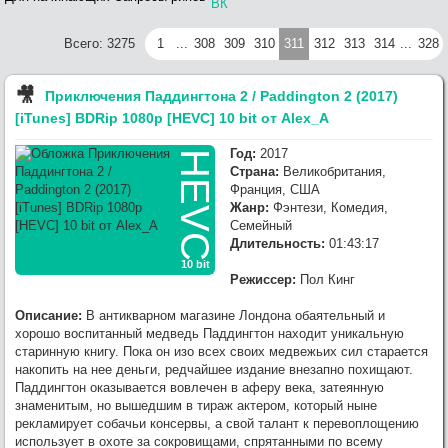
1080p [HEVC] 10 bit от OldGamer (RG RIPS CLUB) выложил,
качайте
Всего: 3275
1
...
308
309
310
311
312
313
314
...
328
:
Переезд завершен. Ближайшие 4
Гл. Админ
7/25/2026, 4:10:07 PM
месяца буду сильно занят. Зимой доделаю функционал сайта.
:
Гл. Админ
, спасибо за ресурс и
NoobDecoder
7/25/2026, 2:46:59 PM
🎥︎
Приключения Паддингтона 2 / Paddington 2 (2017)
работу.
[iTunes] BDRip 1080p [HEVC] 10 bit от Alex_A
:
Сайт на новом сервере. Осталось
Гл. Админ
7/25/2026, 2:14:25 PM
поднять трекер.
Год:
2017
:
Раздайте, пожалуйста,
HEVC
Glasgo
Приключения
7/24/2026, 9:41:02 PM
Страна:
Великобритания,
Тинтина: Тайна Единорога / The Adventures of Tintin: The Secret of the
Франция, США
Unicorn (2011) [USA Transfer] BDRip 1080p [HEVC] 10 bit от -Star-Lord-
Жанр:
Фэнтези, Комедия,
(RG RIPS CLUB)
Семейный
:
OldGamer
, omg, надеюсь всё
Werwolf2517
7/23/2026, 9:04:21 PM
Длительность:
01:43:17
обойдётся лёгким испугом.. готов оказать посильную помощь, в
10 bit
сервачках понимаю, работа такая.
Режиссер:
Пол Кинг
:
хз, настроения и желания нет от
OldGamer
7/23/2026, 5:06:04 PM
слова совсем
Описание:
В антикварном магазине Лондона обаятельный и
хорошо воспитанный медведь Паддингтон находит уникальную
старинную книгу. Пока он изо всех своих медвежьих сил старается
накопить на нее деньги, редчайшее издание внезапно похищают.
Паддингтон оказывается вовлечен в аферу века, затеянную
знаменитым, но вышедшим в тираж актером, который ныне
рекламирует собачьи консервы, а свой талант к перевоплощению
использует в охоте за сокровищами, спрятанными по всему