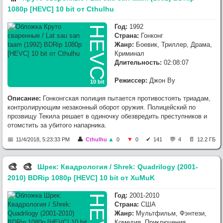
1080p [HEVC] 10 bit от Cthulhu
Год:
1992
HEVC
Страна:
Гонконг
Жанр:
Боевик, Триллер, Драма,
Криминал
Длительность:
02:08:07
Режиссер:
Джон Ву
10 bit
Описание:
Гонконгская полиция пытается противостоять триадам,
контролирующим незаконный оборот оружия. Полицейский по
прозвищу Текила решает в одиночку обезвредить преступников и
отомстить за убитого напарника.
11/4/2018, 5:23:33 PM
Cthulhu
0
0
141
4
12.2 ГБ
🎨︎
🎨︎
Шрек: Квадрология / Shrek: Quadrilogy (2001-
2010) BDRip 1080p [HEVC] 10 bit от XuMuK
Год:
2001-2010
HEVC
Страна:
США
Жанр:
Мультфильм, Фэнтези,
Комедия, Приключения