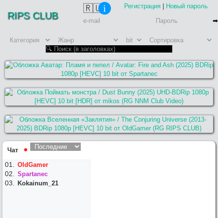
Регистрация
|
Новый пароль
🇷🇺
i
RIPS CLUB
Чат
⚫︎
OldGamer
Spartanec
Kokainum_21