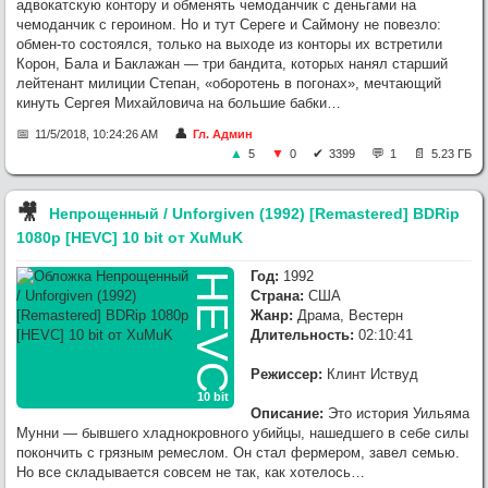
адвокатскую контору и обменять чемоданчик с деньгами на
чемоданчик с героином. Но и тут Сереге и Саймону не повезло:
обмен-то состоялся, только на выходе из конторы их встретили
Корон, Бала и Баклажан — три бандита, которых нанял старший
лейтенант милиции Степан, «оборотень в погонах», мечтающий
кинуть Сергея Михайловича на большие бабки…
11/5/2018, 10:24:26 AM
Гл. Админ
5
0
3399
1
5.23 ГБ
🎥︎
Непрощенный / Unforgiven (1992) [Remastered] BDRip
1080p [HEVC] 10 bit от XuMuK
Год:
1992
HEVC
Страна:
США
Жанр:
Драма, Вестерн
Длительность:
02:10:41
Режиссер:
Клинт Иствуд
10 bit
Описание:
Это история Уильяма
Мунни — бывшего хладнокровного убийцы, нашедшего в себе силы
покончить с грязным ремеслом. Он стал фермером, завел семью.
Но все складывается совсем не так, как хотелось…