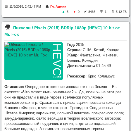
11/5/2018, 2:42:47 PM
Гл. Админ
5
0
8466
1
5.12 ГБ
🎥︎
Пиксели / Pixels (2015) BDRip 1080p [HEVC] 10 bit от
Mr. Fox
Год:
2015
HEVC
Страна:
США, Китай, Канада
Жанр:
Фантастика, Фэнтези,
Боевик, Комедия
Длительность:
01:45:49
Режиссер:
Крис Коламбус
10 bit
Описание:
Очередное вторжение инопланетян на Землю… Вы
скажете: «Что может быть банальнее?!». Да, если бы на этот раз
они не предстали в виде героев вселенски популярных
компьютерных игр. Сражаться с пришельцами призвана команда
бывших геймеров, в числе которых: Президент Соединенных
Штатов Америки; карлик-зэк, большой ценитель прекрасного пола;
зануда-параноик, свято верящий в теорию вселенского заговора;
профессиональный неудачник и циник, в детстве подававший
большие надежды. А помогает новоиспеченным героям