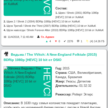
Состав:
1.
Шрек / Shrek (2001) BDRip 1080p
10 bit
[HEVC] 10 bit от XuMuK
2.
Шрек 2 / Shrek 2 (2004) BDRip 1080p [HEVC] 10 bit от XuMuK
3.
Шрэк Третий / Shrek the Third (2007) BDRip 1080p [HEVC] 10 bit от XuMuK
4.
Шрэк навсегда / Shrek Forever After (2010) BDRip 1080p [HEVC] 10 bit от XuMuK
11/4/2018, 7:11:40 AM
Гл. Админ
4
0
2276
1
(4) 14.26 ГБ
🎥︎
Ведьма / The VVitch: A New-England Folktale (2015)
BDRip 1080p [HEVC] 10 bit от DSIO
Год:
2015
HEVC
Страна:
США, Великобритания,
Канада, Бразилия
Жанр:
Ужасы, Детектив
Длительность:
01:32:32
Режиссер:
Роберт Эггерс
10 bit
Описание:
В 1630 году семья колонистов покидает плантацию,
чтобы жить на уединенной ферме рядом с лесом в Новой Англии.