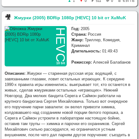
1
0
511
0
6.97 ГБ
🎥︎
Жмурки (2005) BDRip 1080p [HEVC] 10 bit от XuMuK
Год:
2005
HEVC
Страна:
Россия
Жанр:
Триллер, Комедия,
Криминал
Длительность:
01:49:43
Режиссер:
Алексей Балабанов
10 bit
Описание:
Жмурки — старинная русская игра: водящий, с
завязанными глазами, ловит остальных играющих. К середине
1990-х правила игры изменились: выигрывает тот, кто останется в
живых, сделав жмуриками остальных «играющих». Нижний
Новгород. Два мелких бандита Серега и Саймон работали на
крупного бандюгана Сергея Михайловича. Только вот очередное
его поручение парни завалили: он велел привезти химика,
колдовавшего над созданием новой порции белого порошка, а
Серега и Саймон устроили в лаборатории настоящую бойню,
оставив там трупы — химика и парочки его охранников. Сергей
Михайлович сильно рассердился, но ограничился устным
внушением, после чего дал парням другое поручение: съездить в