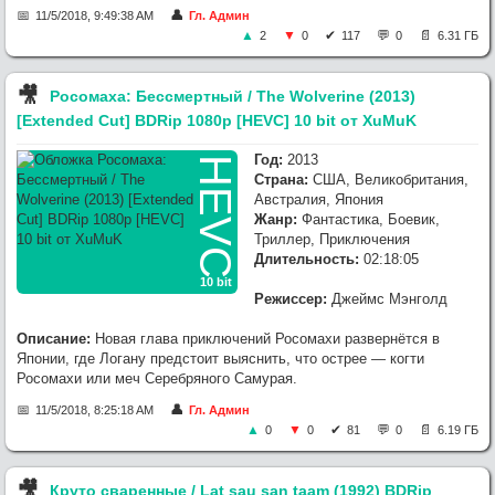
11/5/2018, 9:49:38 AM
Гл. Админ
2
0
117
0
6.31 ГБ
🎥︎
Росомаха: Бессмертный / The Wolverine (2013)
[Extended Cut] BDRip 1080p [HEVC] 10 bit от XuMuK
Год:
2013
HEVC
Страна:
США, Великобритания,
Австралия, Япония
Жанр:
Фантастика, Боевик,
Триллер, Приключения
Длительность:
02:18:05
10 bit
Режиссер:
Джеймс Мэнголд
Описание:
Новая глава приключений Росомахи развернётся в
Японии, где Логану предстоит выяснить, что острее — когти
Росомахи или меч Серебряного Самурая.
11/5/2018, 8:25:18 AM
Гл. Админ
0
0
81
0
6.19 ГБ
🎥︎
Круто сваренные / Lat sau san taam (1992) BDRip