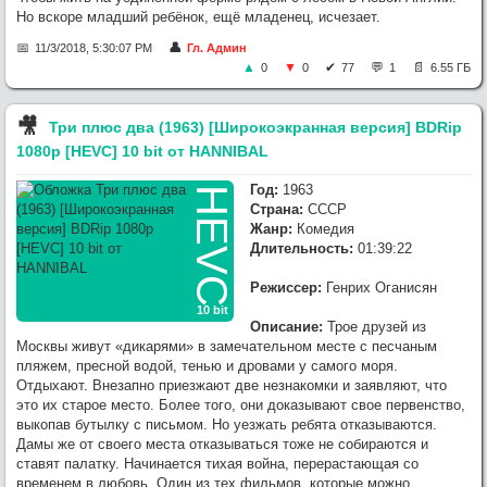
Но вскоре младший ребёнок, ещё младенец, исчезает.
11/3/2018, 5:30:07 PM
Гл. Админ
0
0
77
1
6.55 ГБ
🎥︎
Три плюс два (1963) [Широкоэкранная версия] BDRip
1080p [HEVC] 10 bit от HANNIBAL
Год:
1963
HEVC
Страна:
СССР
Жанр:
Комедия
Длительность:
01:39:22
Режиссер:
Генрих Оганисян
10 bit
Описание:
Трое друзей из
Москвы живут «дикарями» в замечательном месте с песчаным
пляжем, пресной водой, тенью и дровами у самого моря.
Отдыхают. Внезапно приезжают две незнакомки и заявляют, что
это их старое место. Более того, они доказывают свое первенство,
выкопав бутылку с письмом. Но уезжать ребята отказываются.
Дамы же от своего места отказываться тоже не собираются и
ставят палатку. Начинается тихая война, перерастающая со
временем в любовь. Один из тех фильмов, которые можно