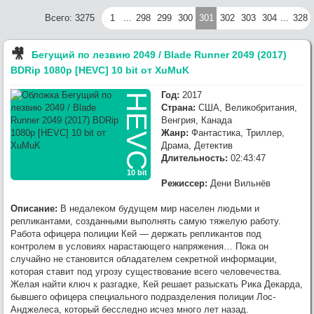
1080p [HEVC] 10 bit от OldGamer (RG RIPS CLUB) выложил,
Всего: 3275
1
...
298
299
300
301
302
303
304
...
328
качайте
:
Переезд завершен. Ближайшие 4
Гл. Админ
7/25/2026, 4:10:07 PM
месяца буду сильно занят. Зимой доделаю функционал сайта.
🎥︎
Бегущий по лезвию 2049 / Blade Runner 2049 (2017)
:
Гл. Админ
, спасибо за ресурс и
NoobDecoder
7/25/2026, 2:46:59 PM
BDRip 1080p [HEVC] 10 bit от XuMuK
работу.
:
Сайт на новом сервере. Осталось
Гл. Админ
7/25/2026, 2:14:25 PM
Год:
2017
поднять трекер.
HEVC
Страна:
США, Великобритания,
:
Раздайте, пожалуйста,
Glasgo
Приключения
7/24/2026, 9:41:02 PM
Венгрия, Канада
Тинтина: Тайна Единорога / The Adventures of Tintin: The Secret of the
Жанр:
Фантастика, Триллер,
Unicorn (2011) [USA Transfer] BDRip 1080p [HEVC] 10 bit от -Star-Lord-
Драма, Детектив
(RG RIPS CLUB)
Длительность:
02:43:47
:
OldGamer
, omg, надеюсь всё
Werwolf2517
7/23/2026, 9:04:21 PM
10 bit
обойдётся лёгким испугом.. готов оказать посильную помощь, в
Режиссер:
Дени Вильнёв
сервачках понимаю, работа такая.
:
хз, настроения и желания нет от
OldGamer
7/23/2026, 5:06:04 PM
Описание:
В недалеком будущем мир населен людьми и
слова совсем
репликантами, созданными выполнять самую тяжелую работу.
Работа офицера полиции Кей — держать репликантов под
контролем в условиях нарастающего напряжения… Пока он
случайно не становится обладателем секретной информации,
которая ставит под угрозу существование всего человечества.
Желая найти ключ к разгадке, Кей решает разыскать Рика Декарда,
бывшего офицера специального подразделения полиции Лос-
Анджелеса, который бесследно исчез много лет назад.