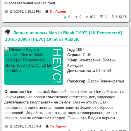
очаровательная ученая фея.
11/5/2018, 2:18:11 PM
Гл. Админ
0
0
920
0
5.83 ГБ
🎥︎
Люди в черном / Men in Black (1997) [4K Remastered]
BDRip 1080p [HEVC] 10 bit от XuMuK
Год:
1997
HEVC
Страна:
США
Жанр:
Фантастика, Боевик,
Комедия
Длительность:
01:37:59
Режиссер:
Барри Зонненфельд
10 bit
Описание:
Они — самый большой секрет Земли. Они работают на
неофициальное правительственное агентство, регулирующее
деятельность инопланетян на Земле. Они — это лучшая,
последняя и единственная линия защиты Земли от отбросов
вселенной. Их работа секретна, их оружие совершенно, им нет
равных, они не оставляют следов. Они — это Люди в черном.
11/5/2018, 1:50:13 PM
Гл. Админ